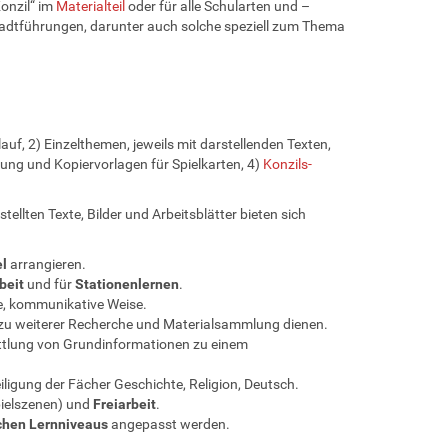
Konzil“ im
Materialteil
oder für alle Schularten und –
adtführungen, darunter auch solche speziell zum Thema
uf, 2) Einzelthemen, jeweils mit darstellenden Texten,
tung und Kopiervorlagen für Spielkarten, 4)
Konzils-
tellten Texte, Bilder und Arbeitsblätter bieten sich
el
arrangieren.
beit
und für
Stationenlernen
.
e, kommunikative Weise.
zu weiterer Recherche und Materialsammlung dienen.
mittlung von Grundinformationen zu einem
iligung der Fächer Geschichte, Religion, Deutsch.
pielszenen) und
Freiarbeit
.
chen Lernniveaus
angepasst werden.