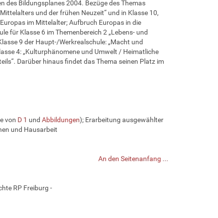
ben des Bildungsplanes 2004. Bezüge des Themas
ittelalters und der frühen Neuzeit“ und in Klasse 10,
Europas im Mittelalter; Aufbruch Europas in die
ule für Klasse 6 im Themenbereich 2 „Lebens- und
 Klasse 9 der Haupt-/Werkrealschule: „Macht und
 Klasse 4: „Kulturphänomene und Umwelt / Heimatliche
ils“. Darüber hinaus findet das Thema seinen Platz im
ge von
D 1
und
Abbildungen
); Erarbeitung ausgewählter
rnen und Hausarbeit
An den Seitenanfang ...
hte RP Freiburg -