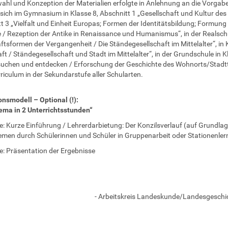
ahl und Konzeption der Materialien erfolgte in Anlehnung an die Vorga
sich im Gymnasium in Klasse 8, Abschnitt 1 „Gesellschaft und Kultur des M
t 3 „Vielfalt und Einheit Europas; Formen der Identitätsbildung; Formung 
/ Rezeption der Antike in Renaissance und Humanismus“, in der Realsch
ftsformen der Vergangenheit / Die Ständegesellschaft im Mittelalter“, in
ft / Ständegesellschaft und Stadt im Mittelalter“, in der Grundschule in
uchen und entdecken / Erforschung der Geschichte des Wohnorts/Stadtte
riculum in der Sekundarstufe aller Schularten.
nsmodell – Optional (!):
ema in 2 Unterrichtsstunden“
e: Kurze Einführung / Lehrerdarbietung: Der Konzilsverlauf (auf Grundla
emen durch Schülerinnen und Schüler in Gruppenarbeit oder Stationenle
e: Präsentation der Ergebnisse
- Arbeitskreis Landeskunde/Landesgeschic