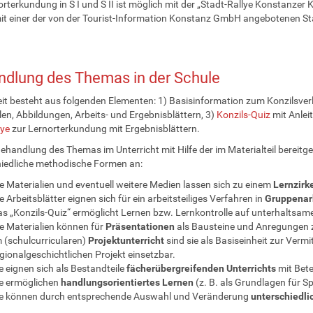
orterkundung in S I und S II ist möglich mit der „Stadt-Rallye Konstanzer 
it einer der von der Tourist-Information Konstanz GmbH angebotenen St
dlung des Themas in der Schule
eit besteht aus folgenden Elementen: 1) Basisinformation zum Konzilsverla
len, Abbildungen, Arbeits- und Ergebnisblättern, 3)
Konzils-Quiz
mit Anlei
lye
zur Lernorterkundung mit Ergebnisblättern.
Behandlung des Themas im Unterricht mit Hilfe der im Materialteil bereitges
iedliche methodische Formen an:
e Materialien und eventuell weitere Medien lassen sich zu einem
Lernzirk
e Arbeitsblätter eignen sich für ein arbeitsteiliges Verfahren in
Gruppenar
s „Konzils-Quiz“ ermöglicht Lernen bzw. Lernkontrolle auf unterhaltsam
e Materialien können für
Präsentationen
als Bausteine und Anregungen 
 (schulcurricularen)
Projektunterricht
sind sie als Basiseinheit zur Ver
gionalgeschichtlichen Projekt einsetzbar.
e eignen sich als Bestandteile
fächerübergreifenden Unterrichts
mit Bete
e ermöglichen
handlungsorientiertes Lernen
(z. B. als Grundlagen für S
ie können durch entsprechende Auswahl und Veränderung
unterschiedli