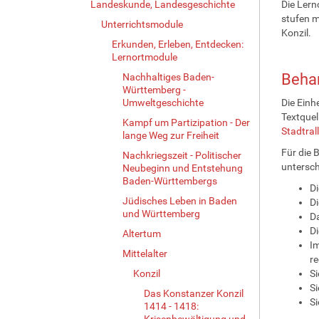
Landeskunde, Landesgeschichte
Die Lern
stufen m
Unterrichtsmodule
Konzil.
Erkunden, Erleben, Entdecken:
Lernortmodule
Behan
Nachhaltiges Baden-
Württemberg -
Umweltgeschichte
Die Einh
Textquel
Kampf um Partizipation - Der
Stadtral
lange Weg zur Freiheit
Für die 
Nachkriegszeit - Politischer
untersch
Neubeginn und Entstehung
Baden-Württembergs
Di
Jüdisches Leben in Baden
Di
und Württemberg
Da
Di
Altertum
Im
Mittelalter
re
Konzil
Si
Si
Das Konstanzer Konzil
S
1414 - 1418:
Krisenbewältigung und