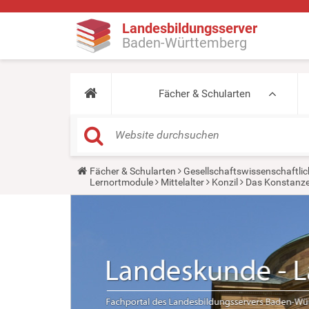
Landesbildungsserver
Baden-Württemberg
Fächer & Schularten
Y
Fächer & Schularten
Gesellschaftswissenschaftlic
o
Lernortmodule
Mittelalter
Konzil
Das Konstanzer
u
a
r
e
h
e
r
e
: