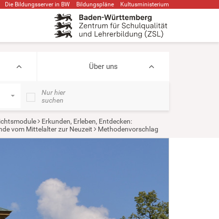
Die Bildungsserver in BW
Bildungspläne
Kultusministerium
Über uns
Nur hier
suchen
ichtsmodule
Erkunden, Erleben, Entdecken:
de vom Mittelalter zur Neuzeit
Methodenvorschlag