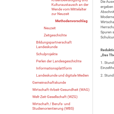
Die Ausw
Kulturaustausch an der
ergeben 
Wende vom Mittelalter
Abschnit
zur Neuzeit
Moderne 
Methodenvorschlag
Wirtscha
Herrscha
Neuzeit
Spuren s
Zeitgeschichte
Schulcur
Bildungspartnerschaft
Landeskunde
Reduktio
Schulprojekte
„Das Th
Perlen der Landesgeschichte
1. Stund
Einzelth
Informationsplattform
Landeskunde und digitale Medien
2. Stund
Gemeinschaftskunde
Wirtschaft-Arbeit-Gesundheit (WAG)
Welt-Zeit-Gesellschaft (WZG)
Wirtschaft / Berufs- und
Studienorientierung (WBS)