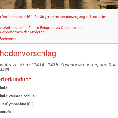
fs Dorf komma isch!“ - Die Jugendzentrumsbewegung in Stetten im
er „Wohnmaschine“ – ein Exitgame zu Gebäuden der
ls Wohnformen der Moderne
 Bodensee
hodenvorschlag
nstanzer Konzil 1414 - 1418: Krisenbewältigung und Kult
uzeit
orterkundung
hule
hule/Werkrealschule
ule/Gymnasium (S I)
stufe II