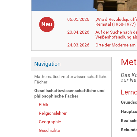
06.05.2026
„Wia d´Revoludsjo uf
Neu
Remstal (1968-1977)
20.04.2026
Auf der Suche nach d
Weißenhofsiedlung a
24.03.2026
Orte der Moderne am
Met
Navigation
Das Ko
Mathematisch-naturwissenschaftliche
zur Ne
Fächer
Gesellschaftswissenschaftliche und
Lern
philosophische Fächer
Grundsc
Ethik
Hauptsc
Religionslehren
Realsch
Geographie
Sekundar
Geschichte