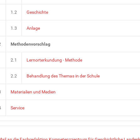
1.2
Geschichte
1.3
Anlage
2
Methodenvorschlag
2.1
Lernorterkundung
-
Methode
2.2
Behandlung des Themas in der Schule
3
Materialien und Medien
4
Service
Mail an die Fachredaktion Kompetenzzentrum für Geschichtliche Landesk