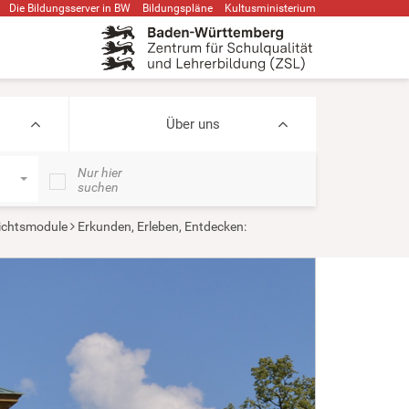
Die Bildungsserver in BW
Bildungspläne
Kultusministerium
Über uns
Nur hier
suchen
ichtsmodule
Erkunden, Erleben, Entdecken: