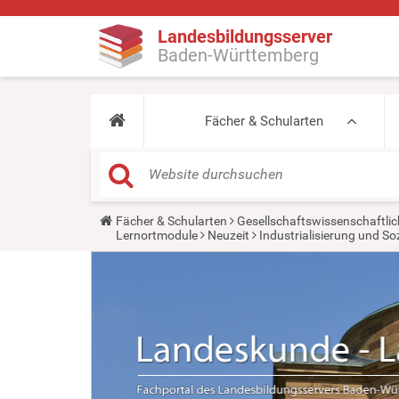
Landesbildungsserver
Baden-Württemberg
Fächer & Schularten
Y
Fächer & Schularten
Gesellschaftswissenschaftlic
o
Lernortmodule
Neuzeit
Industrialisierung und So
u
a
r
e
h
e
r
e
: