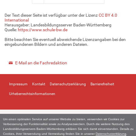
Der Text dieser Seite ist verfügbar unter der Lizenz
CC BY 4.0
International
Herausgeber: Landesbildungsserver Baden-Württemberg
Quelle:
https://www.schule-bw.de
Bitte beachten Sie eventuell abweichende Lizenzangaben bei den
eingebundenen Bildern und anderen Dateien.
E-Mail an die Fachredaktion
Impressum
Kontakt
Datenschutzerklärung
Barrierefreiheit
Urheberrechtsinformationen
Um einen optimalen Service auf unserer Website zu bieten, verwenden wir Cookies zur
Verbesserung der Funktionalität sowie zu Analysezwecken. Durch die weitere Nutzung des
Landesbildungsservers Baden-Württemberg erklären Sie sich damit einverstanden. Details zu
Cookies, ihrer Verwendung und Vermeidung finden Sie in unserer
Datenschutzerklärung
.