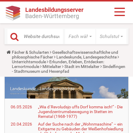
Landesbildungsserver
Baden-Württemberg
Fach wählen
Schulstufe wäh
Y
Fächer & Schularten
Gesellschaftswissenschaftliche und
o
philosophische Fächer
Landeskunde, Landesgeschichte
u
Unterrichtsmodule
Erkunden, Erleben, Entdecken:
a
Lernortmodule
Mittelalter
Stadt im Mittelalter
Sindelfingen
r
- Stadtmuseum und Hexenpfad
e
h
e
r
e
:
06.05.2026
„Wia d´Revoludsjo uffs Dorf komma isch!“ - Die
Jugendzentrumsbewegung in Stetten im
Remstal (1968-1977)
20.04.2026
Auf der Suche nach der „Wohnmaschine“ – ein
Exitgame zu Gebäuden der Weißenhofsiedlung