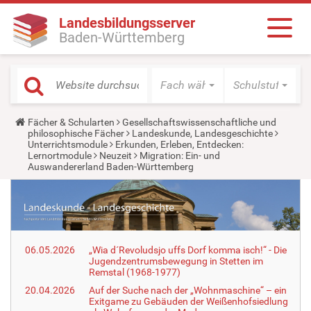
Landesbildungsserver
Baden-Württemberg
Fach wählen
Schulstufe wäh
Y
Fächer & Schularten
Gesellschaftswissenschaftliche und
o
philosophische Fächer
Landeskunde, Landesgeschichte
u
Unterrichtsmodule
Erkunden, Erleben, Entdecken:
a
Lernortmodule
Neuzeit
Migration: Ein- und
r
Auswandererland Baden-Württemberg
e
h
e
r
e
:
06.05.2026
„Wia d´Revoludsjo uffs Dorf komma isch!“ - Die
Jugendzentrumsbewegung in Stetten im
Remstal (1968-1977)
20.04.2026
Auf der Suche nach der „Wohnmaschine“ – ein
Exitgame zu Gebäuden der Weißenhofsiedlung