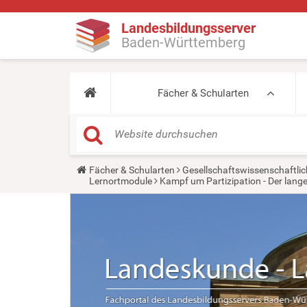
Landesbildungsserver
Baden-Württemberg
Fächer & Schularten
Y
Fächer & Schularten
Gesellschaftswissenschaftlic
o
Lernortmodule
Kampf um Partizipation - Der lange
u
a
r
e
h
e
r
e
: