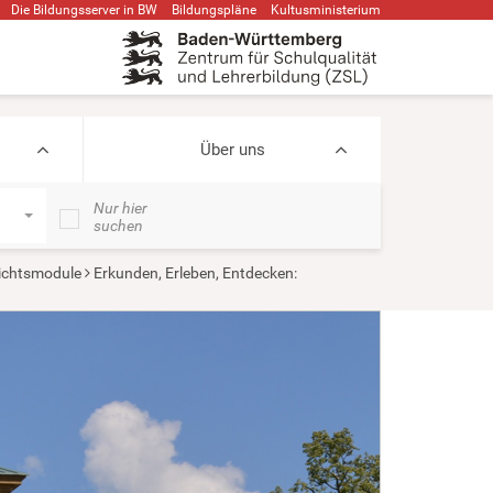
Die Bildungsserver in BW
Bildungspläne
Kultusministerium
Über uns
Nur hier
suchen
ichtsmodule
Erkunden, Erleben, Entdecken: