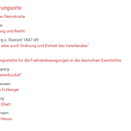
rungsorte
er Demokratie
e:
ung und Recht
g u. Rastatt 1847-49:
t, aber auch Ordnung und Einheit des Vaterlandes“
ngsstätte für die Freiheitsbewegungen in der deutschen Geschichte
perg:
atenbuckel“
ausen:
 Erzberger
rg:
h Ebert
heim:
 Heuss