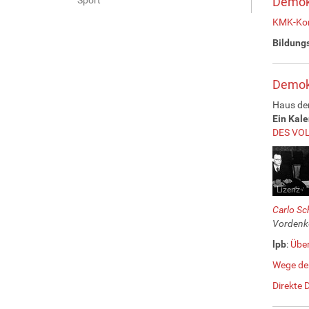
Demok
KMK-Kon
Bildung
Demokr
Haus der
Ein Kale
DES VO
Lizenz
Carlo S
Vordenk
lpb
:
Über
Wege der
Direkte 