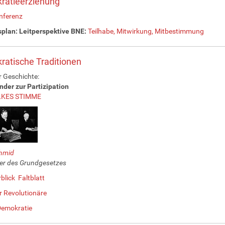
ratieerziehung
ferenz
splan: Leitperspektive BNE:
Teilhabe, Mitwirkung, Mitbestimmung
atische Traditionen
 Geschichte:
nder zur Partizipation
LKES STIMME
chmid
er des Grundgesetzes
blick
Faltblatt
 Revolutionäre
Demokratie