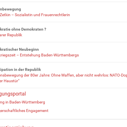
enbewegung
Zetkin – Sozialistin und Frauenrechtlerin
ratie ohne Demokraten ?
rer Republik
ratischer Neubeginn
riegszeit – Entstehung Baden-Württembergs
zipation in der Republik
ensbewegung der 80er Jahre: Ohne Waffen, aber nicht wehrlos: NATO-D
er Haustür"
igungsportal
ung in Baden-Württemberg
gerschaftliches Engagement