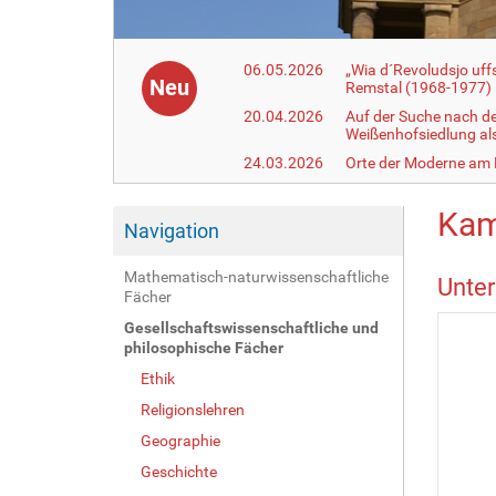
06.05.2026
„Wia d´Revoludsjo uf
Neu
Remstal (1968-1977)
20.04.2026
Auf der Suche nach d
Weißenhofsiedlung a
24.03.2026
Orte der Moderne am
Kam
Navigation
Mathematisch-naturwissenschaftliche
Unter
Fächer
Gesellschaftswissenschaftliche und
philosophische Fächer
Ethik
Religionslehren
Geographie
Geschichte