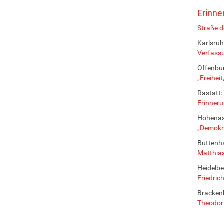
Erinne
Straße d
Karlsruh
Verfass
Offenbur
„Freihei
Rastatt:
Erinneru
Hohenas
„Demokr
Buttenh
Matthias
Heidelbe
Friedric
Bracken
Theodor