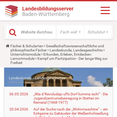
Landesbildungsserver
Baden-Württemberg
Fach wählen
Schulstufe wäh
Y
Fächer & Schularten
Gesellschaftswissenschaftliche und
o
philosophische Fächer
Landeskunde, Landesgeschichte
u
Unterrichtsmodule
Erkunden, Erleben, Entdecken:
a
Lernortmodule
Kampf um Partizipation - Der lange Weg zur
r
Freiheit
e
h
e
r
e
:
06.05.2026
„Wia d´Revoludsjo uffs Dorf komma isch!“ - Die
Jugendzentrumsbewegung in Stetten im
Remstal (1968-1977)
20.04.2026
Auf der Suche nach der „Wohnmaschine“ – ein
Exitgame zu Gebäuden der Weißenhofsiedlung