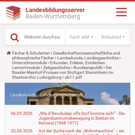
Landesbildungsserver
Baden-Württemberg
Fach wählen
Schulstufe wäh
Y
Fächer & Schularten
Gesellschaftswissenschaftliche und
o
philosophische Fächer
Landeskunde, Landesgeschichte
u
Unterrichtsmodule
Erkunden, Erleben, Entdecken:
a
Lernortmodule
Zeitgeschichte
Bundesrepublik
Der
r
Baader-Meinhof-Prozess von Stuttgart Stammheim im
e
Staatsarchiv Ludwigsburg
ab11.pdf
h
e
r
e
:
06.05.2026
„Wia d´Revoludsjo uffs Dorf komma isch!“ - Die
Jugendzentrumsbewegung in Stetten im
Remstal (1968-1977)
20.04.2026
Auf der Suche nach der „Wohnmaschine“ – ein