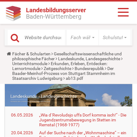
Landesbildungsserver
Baden-Württemberg
Fach wählen
Schulstufe wäh
Y
Fächer & Schularten
Gesellschaftswissenschaftliche und
o
philosophische Fächer
Landeskunde, Landesgeschichte
u
Unterrichtsmodule
Erkunden, Erleben, Entdecken:
a
Lernortmodule
Zeitgeschichte
Bundesrepublik
Der
r
Baader-Meinhof-Prozess von Stuttgart Stammheim im
e
Staatsarchiv Ludwigsburg
ab13.pdf
h
e
r
e
:
06.05.2026
„Wia d´Revoludsjo uffs Dorf komma isch!“ - Die
Jugendzentrumsbewegung in Stetten im
Remstal (1968-1977)
20.04.2026
Auf der Suche nach der „Wohnmaschine“ – ein