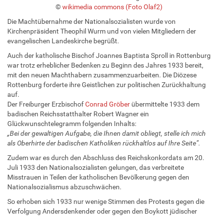
©
wikimedia commons (Foto Olaf2)
Die Machtübernahme der Nationalsozialisten wurde von
Kirchenpräsident Theophil Wurm und von vielen Mitgliedern der
evangelischen Landeskirche begrüßt.
Auch der katholische Bischof Joannes Baptista Sproll in Rottenburg
war trotz erheblicher Bedenken zu Beginn des Jahres 1933 bereit,
mit den neuen Machthabern zusammenzuarbeiten. Die Diözese
Rottenburg forderte ihre Geistlichen zur politischen Zurückhaltung
auf.
Der Freiburger Erzbischof
Conrad Gröber
übermittelte 1933 dem
badischen Reichsstatthalter Robert Wagner ein
Glückwunschtelegramm folgenden Inhalts:
„Bei der gewaltigen Aufgabe, die Ihnen damit obliegt, stelle ich mich
als Oberhirte der badischen Katholiken rückhaltlos auf Ihre Seite“.
Zudem war es durch den Abschluss des Reichskonkordats am 20.
Juli 1933 den Nationalsozialisten gelungen, das verbreitete
Misstrauen in Teilen der katholischen Bevölkerung gegen den
Nationalsozialismus abzuschwächen.
So erhoben sich 1933 nur wenige Stimmen des Protests gegen die
Verfolgung Andersdenkender oder gegen den Boykott jüdischer