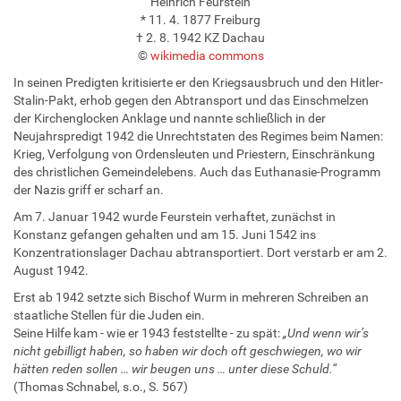
Heinrich Feurstein
* 11. 4. 1877 Freiburg
† 2. 8. 1942 KZ Dachau
©
wikimedia commons
In seinen Predigten kritisierte er den Kriegsausbruch und den Hitler-
Stalin-Pakt, erhob gegen den Abtransport und das Einschmelzen
der Kirchenglocken Anklage und nannte schließlich in der
Neujahrspredigt 1942 die Unrechtstaten des Regimes beim Namen:
Krieg, Verfolgung von Ordensleuten und Priestern, Einschränkung
des christlichen Gemeindelebens. Auch das Euthanasie-Programm
der Nazis griff er scharf an.
Am 7. Januar 1942 wurde Feurstein verhaftet, zunächst in
Konstanz gefangen gehalten und am 15. Juni 1542 ins
Konzentrationslager Dachau abtransportiert. Dort verstarb er am 2.
August 1942.
Erst ab 1942 setzte sich Bischof Wurm in mehreren Schreiben an
staatliche Stellen für die Juden ein.
Seine Hilfe kam - wie er 1943 feststellte - zu spät:
„Und wenn wir’s
nicht gebilligt haben, so haben wir doch oft geschwiegen, wo wir
hätten reden sollen … wir beugen uns … unter diese Schuld.“
(Thomas Schnabel, s.o., S. 567)