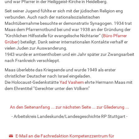
und war Pfarrer in der Heiliggeist-Kirche in Heidelberg.
Seit seiner Jugend fühlte er sich mit der jüdischen Religion eng
verbunden. Auch nach der nationalsozialistischen
Machtübernahme besuchte er demonstrativ Synagogen. 1934 trat
Maas dem Pfarrernotbund bei und war 1938 an der Gründung der
“Kirchlichen Hilfsstelle für evangelische Nichtarier“ (
Büro Pfarrer
Grüber
) beteiligt. Dank seiner internationalen Kontakte verhalf er
vielen Juden zur Auswanderung.
1943 wurde er amtsenthoben und ein Jahr später zur Zwangsarbeit
nach Frankreich verschleppt.
Maas überlebte das Kriegsende und wurde 1949 als erster
christlicher Deutscher nach Israel eingeladen.
Die Holocaust-Gedenkstätte
Yad Vashem
ehrte Hermann Maas mit
dem Ehrentitel “Gerechter unter den Völkern“
An den Seitenanfang ...
zur nächsten Seite ...
zur Gliederung ...
- Arbeitskreis Landeskunde/Landesgeschichte RP Stuttgart -
E-Mail an die Fachredaktion Kompetenzzentrum für