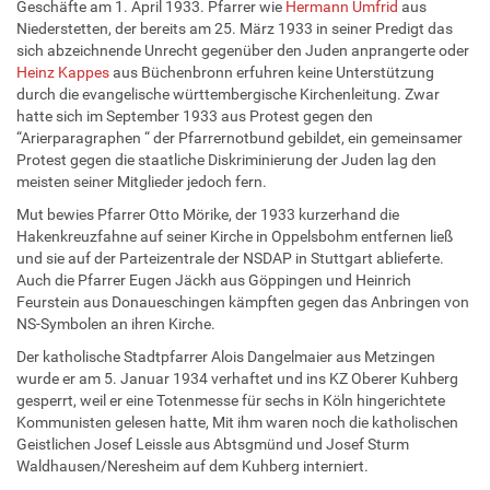
Geschäfte am 1. April 1933. Pfarrer wie
Hermann Umfrid
aus
Niederstetten, der bereits am 25. März 1933 in seiner Predigt das
sich abzeichnende Unrecht gegenüber den Juden anprangerte oder
Heinz Kappes
aus Büchenbronn erfuhren keine Unterstützung
durch die evangelische württembergische Kirchenleitung. Zwar
hatte sich im September 1933 aus Protest gegen den
“Arierparagraphen “ der Pfarrernotbund gebildet, ein gemeinsamer
Protest gegen die staatliche Diskriminierung der Juden lag den
meisten seiner Mitglieder jedoch fern.
Mut bewies Pfarrer Otto Mörike, der 1933 kurzerhand die
Hakenkreuzfahne auf seiner Kirche in Oppelsbohm entfernen ließ
und sie auf der Parteizentrale der NSDAP in Stuttgart ablieferte.
Auch die Pfarrer Eugen Jäckh aus Göppingen und Heinrich
Feurstein aus Donaueschingen kämpften gegen das Anbringen von
NS-Symbolen an ihren Kirche.
Der katholische Stadtpfarrer Alois Dangelmaier aus Metzingen
wurde er am 5. Januar 1934 verhaftet und ins KZ Oberer Kuhberg
gesperrt, weil er eine Totenmesse für sechs in Köln hingerichtete
Kommunisten gelesen hatte, Mit ihm waren noch die katholischen
Geistlichen Josef Leissle aus Abtsgmünd und Josef Sturm
Waldhausen/Neresheim auf dem Kuhberg interniert.