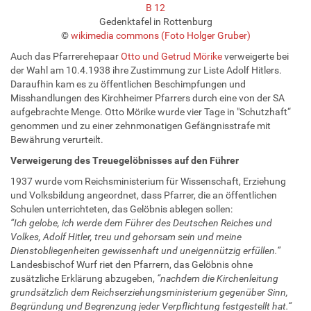
B 12
Gedenktafel in Rottenburg
©
wikimedia commons (Foto Holger Gruber)
Auch das Pfarrerehepaar
Otto und Getrud Mörike
verweigerte bei
der Wahl am 10.4.1938 ihre Zustimmung zur Liste Adolf Hitlers.
Daraufhin kam es zu öffentlichen Beschimpfungen und
Misshandlungen des Kirchheimer Pfarrers durch eine von der SA
aufgebrachte Menge. Otto Mörike wurde vier Tage in "Schutzhaft“
genommen und zu einer zehnmonatigen Gefängnisstrafe mit
Bewährung verurteilt.
Verweigerung des Treuegelöbnisses auf den Führer
1937 wurde vom Reichsministerium für Wissenschaft, Erziehung
und Volksbildung angeordnet, dass Pfarrer, die an öffentlichen
Schulen unterrichteten, das Gelöbnis ablegen sollen:
“Ich gelobe, ich werde dem Führer des Deutschen Reiches und
Volkes, Adolf Hitler, treu und gehorsam sein und meine
Dienstobliegenheiten gewissenhaft und uneigennützig erfüllen.“
Landesbischof Wurf riet den Pfarrern, das Gelöbnis ohne
zusätzliche Erklärung abzugeben,
“nachdem die Kirchenleitung
grundsätzlich dem Reichserziehungsministerium gegenüber Sinn,
Begründung und Begrenzung jeder Verpflichtung festgestellt hat.“