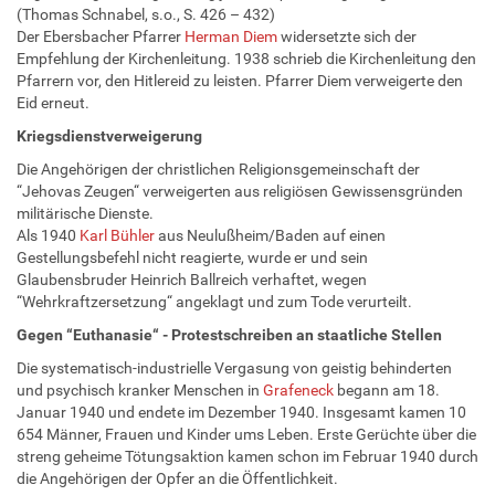
(Thomas Schnabel, s.o., S. 426 – 432)
Der Ebersbacher Pfarrer
Herman Diem
widersetzte sich der
Empfehlung der Kirchenleitung. 1938 schrieb die Kirchenleitung den
Pfarrern vor, den Hitlereid zu leisten. Pfarrer Diem verweigerte den
Eid erneut.
Kriegsdienstverweigerung
Die Angehörigen der christlichen Religionsgemeinschaft der
“Jehovas Zeugen“ verweigerten aus religiösen Gewissensgründen
militärische Dienste.
Als 1940
Karl Bühler
aus Neulußheim/Baden auf einen
Gestellungsbefehl nicht reagierte, wurde er und sein
Glaubensbruder Heinrich Ballreich verhaftet, wegen
“Wehrkraftzersetzung“ angeklagt und zum Tode verurteilt.
Gegen “Euthanasie“ - Protestschreiben an staatliche Stellen
Die systematisch-industrielle Vergasung von geistig behinderten
und psychisch kranker Menschen in
Grafeneck
begann am 18.
Januar 1940 und endete im Dezember 1940. Insgesamt kamen 10
654 Männer, Frauen und Kinder ums Leben. Erste Gerüchte über die
streng geheime Tötungsaktion kamen schon im Februar 1940 durch
die Angehörigen der Opfer an die Öffentlichkeit.