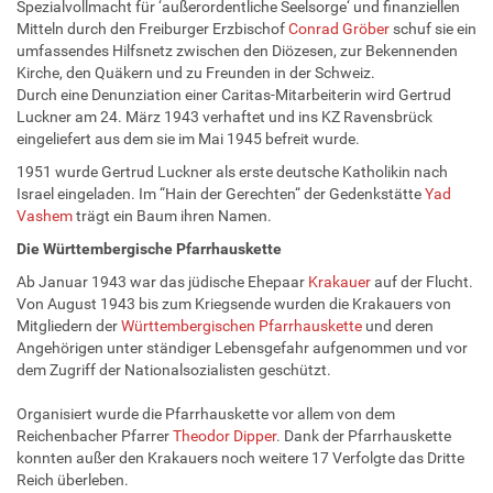
Spezialvollmacht für ‘außerordentliche Seelsorge‘ und finanziellen
Mitteln durch den Freiburger Erzbischof
Conrad Gröber
schuf sie ein
umfassendes Hilfsnetz zwischen den Diözesen, zur Bekennenden
Kirche, den Quäkern und zu Freunden in der Schweiz.
Durch eine Denunziation einer Caritas-Mitarbeiterin wird Gertrud
Luckner am 24. März 1943 verhaftet und ins KZ Ravensbrück
eingeliefert aus dem sie im Mai 1945 befreit wurde.
1951 wurde Gertrud Luckner als erste deutsche Katholikin nach
Israel eingeladen. Im “Hain der Gerechten“ der Gedenkstätte
Yad
Vashem
trägt ein Baum ihren Namen.
Die Württembergische Pfarrhauskette
Ab Januar 1943 war das jüdische Ehepaar
Krakauer
auf der Flucht.
Von August 1943 bis zum Kriegsende wurden die Krakauers von
Mitgliedern der
Württembergischen Pfarrhauskette
und deren
Angehörigen unter ständiger Lebensgefahr aufgenommen und vor
dem Zugriff der Nationalsozialisten geschützt.
Organisiert wurde die Pfarrhauskette vor allem von dem
Reichenbacher Pfarrer
Theodor Dipper
. Dank der Pfarrhauskette
konnten außer den Krakauers noch weitere 17 Verfolgte das Dritte
Reich überleben.