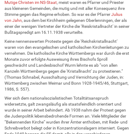
Mutige Christen im NS-Staat
, meist waren es Pfarrer und Priester
aus kleineren Gemeinden, die mutig und mit aller Konsequenz ihre
Stimme gegen das Regime erhoben. So war es der Pfarrer
Julius
von Jahn
, aus dem bei Kirchheim gelegenen Oberlenningen, der als
einer der wenigen Vertreter der Kirche die ‘Reiskristallnacht‘ in seiner
Bußtagspredigt am 16.11.1938 verurteilte.
Keine nennenswerten Proteste gegen die ‘Reichskristallnacht‘
waren von den evangelischen und katholischen Kirchenleitungen zu
vernehmen. Die katholische Kirche Württembergs war durch die erst
Monate zuvor erfolgte Ausweisung ihres Bischofs Sproll
geschwächt und Landesbischof Wurm lehnte es ab “von allen
Kanzeln Württembergs gegen die ‘Kristallnacht‘ zu protestieren.“
(Thomas Schnabel, Ausschaltung und Vernichtung der Juden, in:
Württemberg zwischen Weimar und Bonn 1928-1945/46, Stuttgart,
1986, S. 557).
Wer sich dem nationalsozialistischen Totalitätsanspruch
widersetzte, galt zwangsläufig als staatsfeindlich orientiert und
wurde in seiner Arbeit behindert. Ab 1938 nahm der Protest gegen
die Judenpolitik lebensbedrohende Formen an. Viele Mitglieder der
“Bekennenden Kirche“ wurden ihrer Ämter enthoben, mit Rede- und
Schreibverbot belegt oder in Konzentrationslagern interniert. Gegen
Ende 1940 begann die SS damit, alle in den verschiedenen