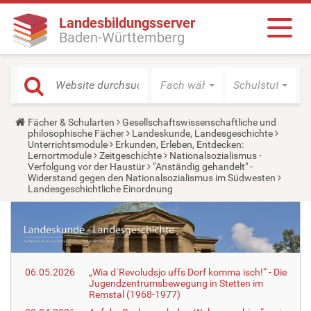
Landesbildungsserver
Baden-Württemberg
Fach wählen
Schulstufe wäh
Y
Fächer & Schularten
Gesellschaftswissenschaftliche und
o
philosophische Fächer
Landeskunde, Landesgeschichte
u
Unterrichtsmodule
Erkunden, Erleben, Entdecken:
a
Lernortmodule
Zeitgeschichte
Nationalsozialismus -
r
Verfolgung vor der Haustür
"Anständig gehandelt" -
e
Widerstand gegen den Nationalsozialismus im Südwesten
h
Landesgeschichtliche Einordnung
e
r
e
:
06.05.2026
„Wia d´Revoludsjo uffs Dorf komma isch!“ - Die
Jugendzentrumsbewegung in Stetten im
Remstal (1968-1977)