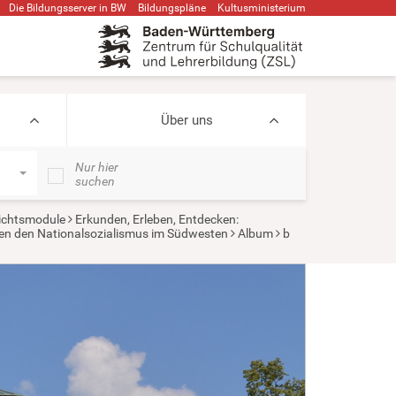
Die Bildungsserver in BW
Bildungspläne
Kultusministerium
Über uns
Nur hier
suchen
ichtsmodule
Erkunden, Erleben, Entdecken:
gen den Nationalsozialismus im Südwesten
Album
b