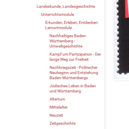
Landeskunde, Landesgeschichte
Unterrichtsmodule
Erkunden, Erleben, Entdecken:
Lernortmodule
Nachhaltiges Baden-
Württemberg -
Umweltgeschichte
Kampf um Partizipation - Der
lange Weg zur Freiheit
Nachkriegszeit - Politischer
Neubeginn und Entstehung
Baden-Württembergs
Z
Jüdisches Leben in Baden
e
und Württemberg
i
Altertum
g
e
Mittelalter
B
Neuzeit
i
Zeitgeschichte
l