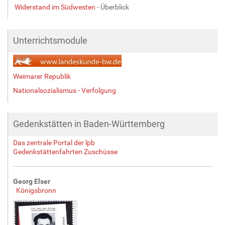
Widerstand im Südwesten
- Überblick
i
l
d
Unterrichtsmodule
i
n
v
o
Weimarer Republik
l
l
Nationalsozialismus - Verfolgung
e
r
G
Gedenkstätten in Baden-Württemberg
r
ö
Das zentrale Portal der lpb
ß
Gedenkstättenfahrten Zuschüsse
e
…
Georg Elser
Königsbronn