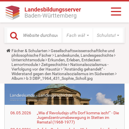
Landesbildungsserver
Baden-Württemberg
Fach wählen
Schulstufe wäh
Y
Fächer & Schularten
Gesellschaftswissenschaftliche und
o
philosophische Fächer
Landeskunde, Landesgeschichte
u
Unterrichtsmodule
Erkunden, Erleben, Entdecken:
a
Lernortmodule
Zeitgeschichte
Nationalsozialismus -
r
Verfolgung vor der Haustür
"Anständig gehandelt" -
e
Widerstand gegen den Nationalsozialismus im Südwesten
h
Album
b 3 DBP_1964_431_Sophie_Scholl.jpg
e
r
e
:
06.05.2026
„Wia d´Revoludsjo uffs Dorf komma isch!“ - Die
Jugendzentrumsbewegung in Stetten im
Remstal (1968-1977)