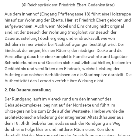
(© Reichspräsident-Friedrich-Ebert-Gedenkstätte)
Aus dem Innenhof (Eingang Pfaffengasse 18) führt eine Holztreppe
hinauf zur Wohnung der Eberts. Hier ist Friedrich Ebert geboren und
aufgewachsen. Auch wenn Möbel und Einrichtung nicht original
sind, ist der Besuch der Wohnung (möglichst vor Besuch der
Dauerausstellung) doch ergiebig und eindrucksvoll, wie von
Schülern immer wieder bei Nachbefragungen bestätigt wird. Der
Eindruck der engen, kleinen Räume, der niedrigen Decke und die
Vorstellung dass hier eine komplette Familie wohnte und tagsüber
Schneiderkunden und Gesellen sich zusätzlich aufhielten, bleiben im
Gedächtnis und verstärken den Eindruck, welche Leistung der
Aufstieg aus solchen Verhältnissen an die Staatsspitze darstellt. Die
Authentizität des Lernorts verfehlt ihre Wirkung nicht.
2. Die Dauerausstellung
Der Rundgang läuft im Viereck rund um den Innenhof des
Gebäudekomplexes, beginnt auf der Nordseite und führt im
Uhrzeigersinn bis zum Ende auf der Westseite. Hierbei wurde die
architektonische Gliederung der integrierten Altstadthäuser aus
dem 18. Jhdt. beibehalten, sodass sich der Rundgang als Weg
durch eine Folge kleiner und mittlerer Räume und Korridore
darstellt. Bei der Neukonzeption der Ausstellung vor einigen Jahren