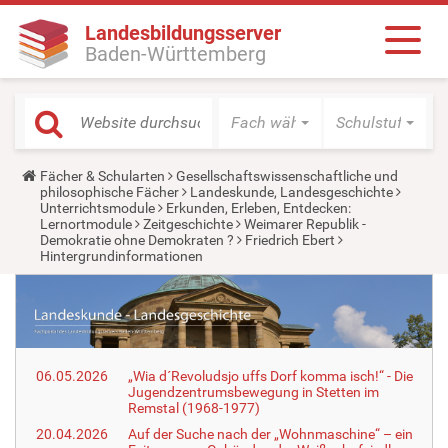
Landesbildungsserver
Baden-Württemberg
Fach wählen
Schulstufe wäh
Y
Fächer & Schularten
Gesellschaftswissenschaftliche und
o
philosophische Fächer
Landeskunde, Landesgeschichte
u
Unterrichtsmodule
Erkunden, Erleben, Entdecken:
a
Lernortmodule
Zeitgeschichte
Weimarer Republik -
r
Demokratie ohne Demokraten ?
Friedrich Ebert
e
Hintergrundinformationen
h
e
r
e
:
06.05.2026
„Wia d´Revoludsjo uffs Dorf komma isch!“ - Die
Jugendzentrumsbewegung in Stetten im
Remstal (1968-1977)
20.04.2026
Auf der Suche nach der „Wohnmaschine“ – ein