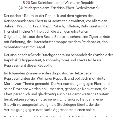
B 20
Das Kaleidoskop der Weimarer Republik
(© Reichspräsident-Friedrich-Ebert-Gedenkstätte)
Der nächste Raum ist der Republik und dem Agieren des
Reichspräsidenten Ebert in Krisenzeiten gewidmet, vor allem den
Jahren 1920 und 1923 (Kapp-Putsch, Inflation, Ruhrbesetzung).
Hier sind in einer Vitrine auch die wenigen erhaltenen
Originalobjekte aus dem Besitz Eberts zu sehen: eine Zigarrenkiste
mit Widmung, die Unterschriftenmappe mit dem Reichsadler, das
Schreibtischset mit Siegel.
Der sich anschließende Durchgangsraum behandelt die Symbole der
Republik (Flaggenstreit, Nationalhymne) und Eberts Rolle als
Repräsentant dieser Republik.
Im folgenden Zimmer werden die politische Hetze gegen
Repräsentanten der Weimarer Republik und politisch motivierte
Morde zum Thema gemacht. Die Verleumdungen gegen Ebert und
seine Prozesse werden dokumentiert, gehässige Karikaturen, die
Ebert persönlich und gleichzeitig auch das demokratische System
herabsetzen sollen, sind zu sehen. Eindrucksvoll ist der in einer
Glasvitrine ausgestellte originale Stockdegen Eberts, der der
Verteidigung gegen eventuelle Aggressoren dienen sollte.