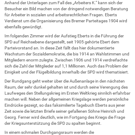
Anhand der Unterlagen zum Fall des „Arbeiters K.“ kann sich der
Besucher ein Bild machen von der dringend notwendigen Beratung
für Arbeiter in sozialen und arbeitsrechtlichen Fragen. Eberts
Verdienst um die Organisierung des Bremer Parteitages 1904 wird
ebenfalls gewürdigt.
Im folgenden Zimmer wird der Aufstieg Eberts in die Führung der
SPD auf Reichsebene dargestellt, seit 1905 gehörte Ebert dem
Parteivorstand an. In diese Zeit fällt das hier dokumentierte
Wachstum der Sozialdemokratie, die bis 1914 an Wahlstimmen und
Mitgliedern enorm zulegte. Zwischen 1906 und 1914 verdreifachte
sich die Zahl der Mitglieder auf 1,1 Millionen. Auch das Problem der
Einigkeit und der Flügelbildung innerhalb der SPD wird thematisiert.
Der Rundgang geht weiter über die Außenanlage in den nächsten
Raum, der sehr dunkel gehalten ist und durch seine Verengung des
Laufweges den Stellungskrieg im Ersten Weltkrieg sinnlich erfahrbar
machen will. Neben der allgemeinen Kriegslage werden persönliche
Eindrücke gezeigt, so das faksimilierte Tagebuch Eberts aus jener
Zeit sowie die letzten Briefe seiner gefallenen Söhne Heinrich und
Georg. Ferner wird deutlich, wie im Fortgang des Kriegs die Frage
der Kriegsunterstützung die SPD zu spalten beginnt.
In einem schmalen Durchgangsraum werden die