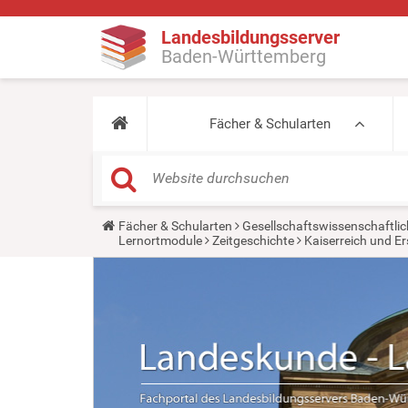
Landesbildungsserver
Baden-Württemberg
Fächer & Schularten
Y
Fächer & Schularten
Gesellschaftswissenschaftlic
o
Lernortmodule
Zeitgeschichte
Kaiserreich und Er
u
a
r
e
h
e
r
e
: