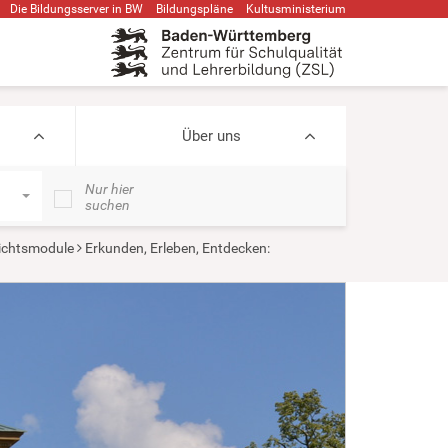
Die Bildungsserver in BW
Bildungspläne
Kultusministerium
Über uns
Nur hier
suchen
ichtsmodule
Erkunden, Erleben, Entdecken: