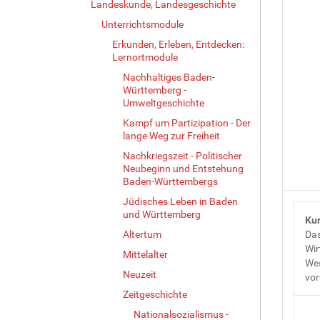
Landeskunde, Landesgeschichte
Unterrichtsmodule
Erkunden, Erleben, Entdecken:
Lernortmodule
Nachhaltiges Baden-
Württemberg -
Umweltgeschichte
Kampf um Partizipation - Der
lange Weg zur Freiheit
Nachkriegszeit - Politischer
Neubeginn und Entstehung
Baden-Württembergs
Jüdisches Leben in Baden
und Württemberg
Kur
Altertum
Das
Wir
Mittelalter
Wes
Neuzeit
vor
Zeitgeschichte
Nationalsozialismus -