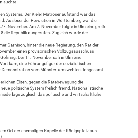
n suchte.
en Systems. Der Kieler Matrosenaufstand war das
and. Auslöser der Revolution in Württemberg war die
./7. November. Am 7. November folgte in Ulm eine große
8 die Republik ausgerufen. Zugleich wurde der
er Garnison, hinter die neue Regierung, den Rat der
. November einen provisorischen Vollzugsausschuss
h Göhring. Der 11. November sah in Ulm eine
Wort kam, eine Führungsfigur der sozialistischen
ser Demonstration vom Münsterturm wehten. Insgesamt
iserlichen Eliten, gegen die Rätebewegung die
eue politische System freilich fremd. Nationalistische
sniederlage zugleich das politische und wirtschaftliche
dem Ort der ehemaligen Kapelle der Königspfalz aus
t.