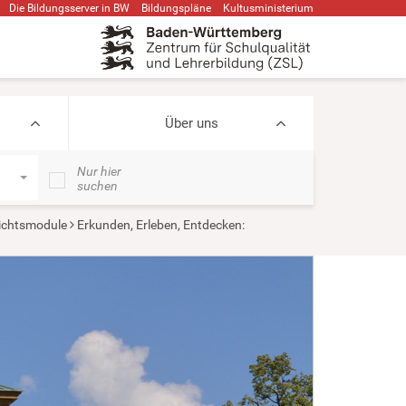
Die Bildungsserver in BW
Bildungspläne
Kultusministerium
Über uns
Nur hier
suchen
ichtsmodule
Erkunden, Erleben, Entdecken: