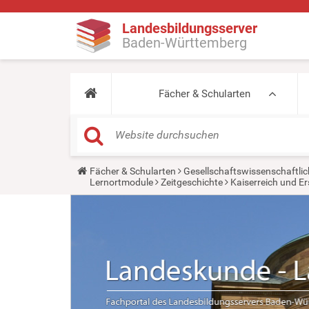
Landesbildungsserver
Baden-Württemberg
Fächer & Schularten
Y
Fächer & Schularten
Gesellschaftswissenschaftlic
o
Lernortmodule
Zeitgeschichte
Kaiserreich und Er
u
a
r
e
h
e
r
e
: