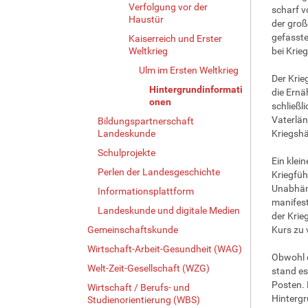
Verfolgung vor der
scharf v
Haustür
der groß
gefasste
Kaiserreich und Erster
Weltkrieg
bei Krie
Ulm im Ersten Weltkrieg
Der Krie
Hintergrundinformati
die Ernä
onen
schließl
Vaterlän
Bildungspartnerschaft
Landeskunde
Kriegshäl
Schulprojekte
Ein klei
Perlen der Landesgeschichte
Kriegfüh
Unabhäng
Informationsplattform
manifest
Landeskunde und digitale Medien
der Krie
Gemeinschaftskunde
Kurs zu
Wirtschaft-Arbeit-Gesundheit (WAG)
Obwohl d
Welt-Zeit-Gesellschaft (WZG)
stand es
Posten. 
Wirtschaft / Berufs- und
Hintergr
Studienorientierung (WBS)