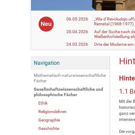
06.05.2026
„Wia d´Revoludsjo uf
Neu
Remstal (1968-1977)
20.04.2026
Auf der Suche nach d
Weißenhofsiedlung a
24.03.2026
Orte der Moderne am
Hin
Navigation
Mathematisch-naturwissenschaftliche
Hinte
Fächer
Gesellschaftswissenschaftliche und
1.1 
philosophische Fächer
Mit der 
Ethik
historis
Religionslehren
ganz ver
intensiv
Geographie
Geschichte
Die vorg