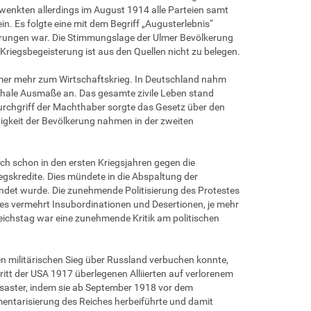
wenkten allerdings im August 1914 alle Parteien samt
n. Es folgte eine mit dem Begriff „Augusterlebnis“
ierungen war. Die Stimmungslage der Ulmer Bevölkerung
e Kriegsbegeisterung ist aus den Quellen nicht zu belegen.
immer mehr zum Wirtschaftskrieg. In Deutschland nahm
hale Ausmaße an. Das gesamte zivile Leben stand
Durchgriff der Machthaber sorgte das Gesetz über den
gkeit der Bevölkerung nahmen in der zweiten
ich schon in den ersten Kriegsjahren gegen die
egskredite. Dies mündete in die Abspaltung der
det wurde. Die zunehmende Politisierung des Protestes
 es vermehrt Insubordinationen und Desertionen, je mehr
eichstag war eine zunehmende Kritik am politischen
n militärischen Sieg über Russland verbuchen konnte,
ritt der USA 1917 überlegenen Alliierten auf verlorenem
esaster, indem sie ab September 1918 vor dem
entarisierung des Reiches herbeiführte und damit