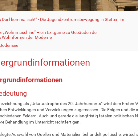
fs Dorf komma isch!“ - Die Jugendzentrumsbewegung in Stetten im
er „Wohnmaschine“ – ein Exitgame zu Gebäuden der
ls Wohnformen der Moderne
 Bodensee
tergrundinformationen
rgrundinformationen
Bedeutung
Bezeichnung als „Urkatastrophe des 20. Jahrhunderts“ wird dem Ersten W
chen Entwicklungen und Verwicklungen zugemessen. Die Folgen und die ak
schiedenen Feldern. Auch und gerade die langfristig fatalen politischen N
ere Behandlung im Unterricht rechtfertigen.
elegte Auswahl von Quellen und Materialien behandelt politische, wirtsc