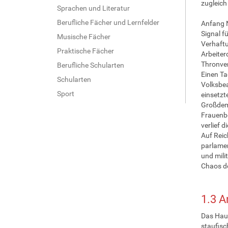
zugleich
Sprachen und Literatur
Berufliche Fächer und Lernfelder
Anfang N
Signal f
Musische Fächer
Verhaftu
Praktische Fächer
Arbeiter
Thronver
Berufliche Schularten
Einen Ta
Schularten
Volksbea
Sport
einsetzt
Großdemo
Frauenb
verlief 
Auf Reic
parlamen
und mili
Chaos de
1.3
A
Das Haus
staufisc