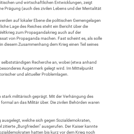
litischen und wirtschaftlichen Entwicklungen, zeigt
che Prägung (auch des zivilen Lebens und der Mentalität
erden auf lokaler Ebene die politischen Gemengelagen
liche Lage des Reiches steht ein Bericht über die
 Weltkrieg zum Propagandakrieg auch auf der
ssat von Propaganda machen. Fast scheint es, als solle
s in diesem Zusammenhang dem Krieg einen Teil seines
ur selbstständigen Recherche an, wobei (etwa anhand
esonderes Augenmerk gelegt wird. Im Mittelpunkt
orischer und aktueller Problemlagen.
 stark militärisch geprägt. Mit der Verhängung des
formal an das Militär über. Die zivilen Behörden waren
g ausgelegt, welche sich gegen Sozialdemokraten,
l zitierte „Burgfrieden“ ausgerufen. Der Kaiser kannte
ozialdemokraten hatten bis kurz vor dem Krieg noch