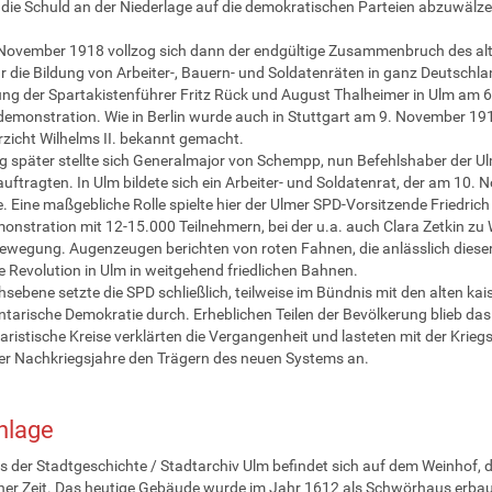
 die Schuld an der Niederlage auf die demokratischen Parteien abzuwälze
ovember 1918 vollzog sich dann der endgültige Zusammenbruch des alt
ür die Bildung von Arbeiter-, Bauern- und Soldatenräten in ganz Deutschl
ng der Spartakistenführer Fritz Rück und August Thalheimer in Ulm am 6
demonstration. Wie in Berlin wurde auch in Stuttgart am 9. November 191
zicht Wilhelms II. bekannt gemacht.
g später stellte sich Generalmajor von Schempp, nun Befehlshaber der Ulm
uftragten. In Ulm bildete sich ein Arbeiter- und Soldatenrat, der am 10
e. Eine maßgebliche Rolle spielte hier der Ulmer SPD-Vorsitzende Friedric
nstration mit 12-15.000 Teilnehmern, bei der u.a. auch Clara Zetkin zu 
ewegung. Augenzeugen berichten von roten Fahnen, die anlässlich die
die Revolution in Ulm in weitgehend friedlichen Bahnen.
hsebene setzte die SPD schließlich, teilweise im Bündnis mit den alten ka
tarische Demokratie durch. Erheblichen Teilen der Bevölkerung blieb das n
taristische Kreise verklärten die Vergangenheit und lasteten mit der Krieg
r Nachkriegsjahre den Trägern des neuen Systems an.
nlage
 der Stadtgeschichte / Stadtarchiv Ulm befindet sich auf dem Weinhof, 
her Zeit. Das heutige Gebäude wurde im Jahr 1612 als Schwörhaus erbau