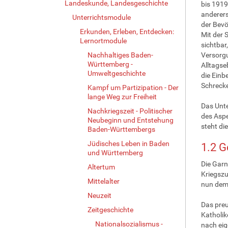
Landeskunde, Landesgeschichte
bis 1919
anderers
Unterrichtsmodule
der Bevö
Erkunden, Erleben, Entdecken:
Mit der 
Lernortmodule
sichtbar
Nachhaltiges Baden-
Versorgu
Württemberg -
Alltagse
Umweltgeschichte
die Einb
Schreck
Kampf um Partizipation - Der
lange Weg zur Freiheit
Das Unte
Nachkriegszeit - Politischer
des Aspe
Neubeginn und Entstehung
steht di
Baden-Württembergs
Jüdisches Leben in Baden
1.2
G
und Württemberg
Die Garn
Altertum
Kriegszu
Mittelalter
nun dem 
Neuzeit
Das preu
Zeitgeschichte
Katholik
Nationalsozialismus -
nach eig