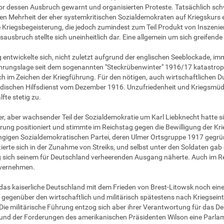
or dessen Ausbruch gewarnt und organisierten Proteste. Tatsächlich sch
en Mehrheit der eher systemkritischen Sozialdemokraten auf Kriegskurs ei
 Kriegsbegeisterung, die jedoch zumindest zum Teil Produkt von Inszen
gsausbruch stellte sich uneinheitlich dar. Eine allgemein um sich greifend
g entwickelte sich, nicht zuletzt aufgrund der englischen Seeblockade, 
hrungslage seit dem sogenannten "Steckrübenwinter" 1916/17 katastrop
ich im Zeichen der Kriegführung. Für den nötigen, auch wirtschaftlichen 
dischen Hilfsdienst vom Dezember 1916. Unzufriedenheit und Kriegsmüdi
fte stetig zu.
ner, aber wachsender Teil der Sozialdemokratie um Karl Liebknecht hatte s
rung positioniert und stimmte im Reichstag gegen die Bewilligung der Kri
igen Sozialdemokratischen Partei, deren Ulmer Ortsgruppe 1917 gegrün
ierte sich in der Zunahme von Streiks, und selbst unter den Soldaten gab
g sich seinem für Deutschland verheerenden Ausgang näherte. Auch im R
 vernehmen.
as kaiserliche Deutschland mit dem Frieden von Brest-Litowsk noch eine
 gegenüber den wirtschaftlich und militärisch spätestens nach Kriegseint
Die militärische Führung entzog sich aber ihrer Verantwortung für das D
und der Forderungen des amerikanischen Präsidenten Wilson eine Parlam