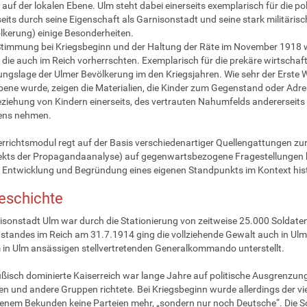
 auf der lokalen Ebene. Ulm steht dabei einerseits exemplarisch für die po
eits durch seine Eigenschaft als Garnisonstadt und seine stark militäris
lkerung) einige Besonderheiten.
Stimmung bei Kriegsbeginn und der Haltung der Räte im November 1918 w
, die auch im Reich vorherrschten. Exemplarisch für die prekäre wirtschaft
ngslage der Ulmer Bevölkerung im den Kriegsjahren. Wie sehr der Erste
bene wurde, zeigen die Materialien, die Kinder zum Gegenstand oder Adre
eziehung von Kindern einerseits, des vertrauten Nahumfelds andererseit
ens nehmen.
rrichtsmodul regt auf der Basis verschiedenartiger Quellengattungen z
kts der Propagandaanalyse) auf gegenwartsbezogene Fragestellungen b
e Entwicklung und Begründung eines eigenen Standpunkts im Kontext hist
eschichte
isonstadt Ulm war durch die Stationierung von zeitweise 25.000 Soldaten
standes im Reich am 31.7.1914 ging die vollziehende Gewalt auch in Ulm 
in Ulm ansässigen stellvertretenden Generalkommando unterstellt.
ßisch dominierte Kaiserreich war lange Jahre auf politische Ausgrenzun
en und andere Gruppen richtete. Bei Kriegsbeginn wurde allerdings der vie
enem Bekunden keine Parteien mehr, „sondern nur noch Deutsche“. Die S