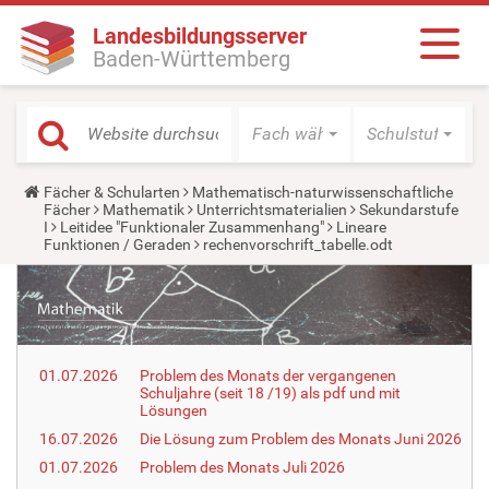
Landesbildungsserver
Baden-Württemberg
Fach wählen
Schulstufe wäh
Y
Fächer & Schularten
Mathematisch-naturwissenschaftliche
o
Fächer
Mathematik
Unterrichtsmaterialien
Sekundarstufe
u
I
Leitidee "Funktionaler Zusammenhang"
Lineare
a
Funktionen / Geraden
rechenvorschrift_tabelle.odt
r
e
h
e
r
e
:
01.07.2026
Problem des Monats der vergangenen
Schuljahre (seit 18 /19) als pdf und mit
Lösungen
16.07.2026
Die Lösung zum Problem des Monats Juni 2026
01.07.2026
Problem des Monats Juli 2026