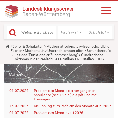
Landesbildungsserver
Baden-Württemberg
Fach wählen
Schulstufe wäh
Y
Fächer & Schularten
Mathematisch-naturwissenschaftliche
o
Fächer
Mathematik
Unterrichtsmaterialien
Sekundarstufe
u
I
Leitidee "Funktionaler Zusammenhang"
Quadratische
a
Funktionen in der Realschule
Grafiken
Nullstellen1.JPG
r
e
h
e
r
e
:
01.07.2026
Problem des Monats der vergangenen
Schuljahre (seit 18 /19) als pdf und mit
Lösungen
16.07.2026
Die Lösung zum Problem des Monats Juni 2026
01.07.2026
Problem des Monats Juli 2026