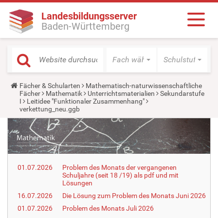
Landesbildungsserver
Baden-Württemberg
Fach wählen
Schulstufe wäh
Y
Fächer & Schularten
Mathematisch-naturwissenschaftliche
o
Fächer
Mathematik
Unterrichtsmaterialien
Sekundarstufe
u
I
Leitidee "Funktionaler Zusammenhang"
a
verkettung_neu.ggb
r
e
h
e
r
e
:
01.07.2026
Problem des Monats der vergangenen
Schuljahre (seit 18 /19) als pdf und mit
Lösungen
16.07.2026
Die Lösung zum Problem des Monats Juni 2026
01.07.2026
Problem des Monats Juli 2026