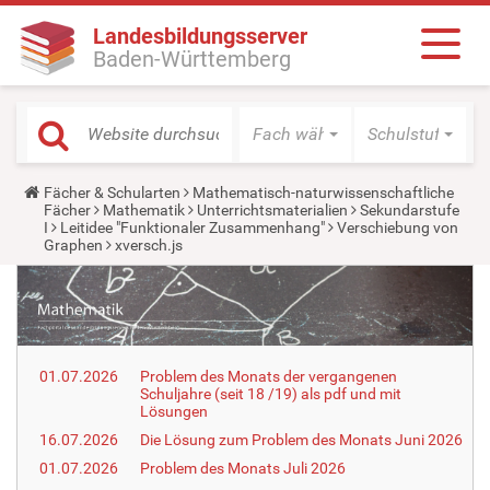
Landesbildungsserver
Baden-Württemberg
Fach wählen
Schulstufe wäh
Y
Fächer & Schularten
Mathematisch-naturwissenschaftliche
o
Fächer
Mathematik
Unterrichtsmaterialien
Sekundarstufe
u
I
Leitidee "Funktionaler Zusammenhang"
Verschiebung von
a
Graphen
xversch.js
r
e
h
e
r
e
:
01.07.2026
Problem des Monats der vergangenen
Schuljahre (seit 18 /19) als pdf und mit
Lösungen
16.07.2026
Die Lösung zum Problem des Monats Juni 2026
01.07.2026
Problem des Monats Juli 2026