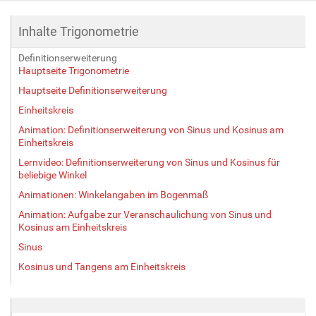
i
g
Inhalte Trigonometrie
e
B
Definitionserweiterung
i
Hauptseite Trigonometrie
l
d
Hauptseite Definitionserweiterung
i
Einheitskreis
n
Animation: Definitionserweiterung von Sinus und Kosinus am
v
Einheitskreis
o
l
Lernvideo: Definitionserweiterung von Sinus und Kosinus für
l
beliebige Winkel
e
Animationen: Winkelangaben im Bogenmaß
r
Animation: Aufgabe zur Veranschaulichung von Sinus und
G
Kosinus am Einheitskreis
r
ö
Sinus
ß
Kosinus und Tangens am Einheitskreis
e
…