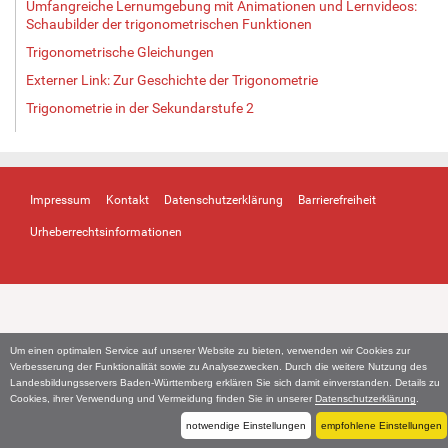
Umfangreiche Lernumgebung mit Animationen und Lernvideos:
Schaubilder der trigonometrischen Funktionen
Trigonometrische Gleichungen
Externer Link: Zur Geschichte der Trigonometrie
Trigonometrie in der Sekundarstufe 2
Impressum
Kontakt
Datenschutzerklärung
Barrierefreiheit
Urheberrechtsinformationen
Um einen optimalen Service auf unserer Website zu bieten, verwenden wir Cookies zur
Verbesserung der Funktionalität sowie zu Analysezwecken. Durch die weitere Nutzung des
Landesbildungsservers Baden-Württemberg erklären Sie sich damit einverstanden. Details zu
Cookies, ihrer Verwendung und Vermeidung finden Sie in unserer
Datenschutzerklärung
.
notwendige Einstellungen
empfohlene Einstellungen