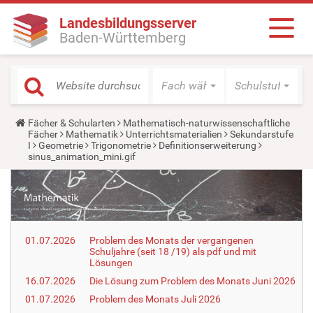
Landesbildungsserver
Baden-Württemberg
Fach wählen
Schulstufe wäh
Y
Fächer & Schularten
Mathematisch-naturwissenschaftliche
o
Fächer
Mathematik
Unterrichtsmaterialien
Sekundarstufe
u
I
Geometrie
Trigonometrie
Definitionserweiterung
a
sinus_animation_mini.gif
r
e
h
e
r
e
:
01.07.2026
Problem des Monats der vergangenen
Schuljahre (seit 18 /19) als pdf und mit
Lösungen
16.07.2026
Die Lösung zum Problem des Monats Juni 2026
01.07.2026
Problem des Monats Juli 2026