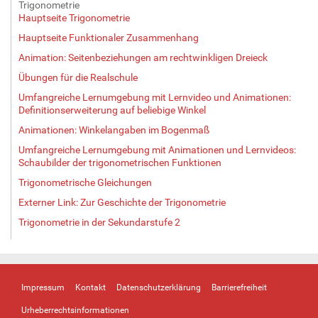
Trigonometrie
G
Hauptseite Trigonometrie
r
Hauptseite Funktionaler Zusammenhang
ö
ß
Animation: Seitenbeziehungen am rechtwinkligen Dreieck
e
Übungen für die Realschule
…
Umfangreiche Lernumgebung mit Lernvideo und Animationen:
Definitionserweiterung auf beliebige Winkel
Animationen: Winkelangaben im Bogenmaß
Umfangreiche Lernumgebung mit Animationen und Lernvideos:
Schaubilder der trigonometrischen Funktionen
Trigonometrische Gleichungen
Externer Link: Zur Geschichte der Trigonometrie
Trigonometrie in der Sekundarstufe 2
Impressum
Kontakt
Datenschutzerklärung
Barrierefreiheit
Urheberrechtsinformationen