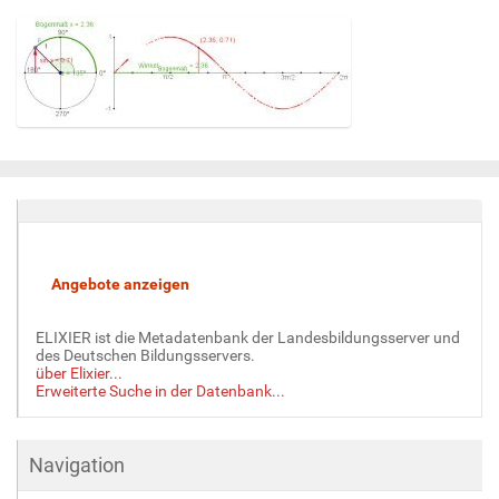
Z
e
i
g
e
B
i
l
d
ELIXIER ist die Metadatenbank der Landesbildungsserver und
i
des Deutschen Bildungsservers.
n
über Elixier...
v
Erweiterte Suche in der Datenbank...
o
l
l
Navigation
e
r