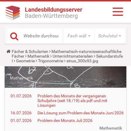
Landesbildungsserver
Baden-Württemberg
Fach wählen
Schulstufe wäh
Y
Fächer & Schularten
Mathematisch-naturwissenschaftliche
o
Fächer
Mathematik
Unterrichtsmaterialien
Sekundarstufe
u
I
Geometrie
Trigonometrie
sinus_300x93.jpg
a
r
e
h
e
r
e
01.07.2026
Problem des Monats der vergangenen
:
Schuljahre (seit 18 /19) als pdf und mit
Lösungen
16.07.2026
Die Lösung zum Problem des Monats Juni 2026
01.07.2026
Problem des Monats Juli 2026
Mathematik