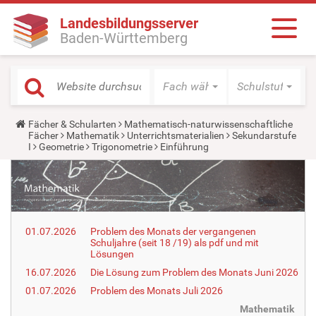
Landesbildungsserver
Baden-Württemberg
Fach wählen
Schulstufe wäh
Y
Fächer & Schularten
Mathematisch-naturwissenschaftliche
o
Fächer
Mathematik
Unterrichtsmaterialien
Sekundarstufe
u
I
Geometrie
Trigonometrie
Einführung
a
r
e
h
e
r
e
01.07.2026
Problem des Monats der vergangenen
:
Schuljahre (seit 18 /19) als pdf und mit
Lösungen
16.07.2026
Die Lösung zum Problem des Monats Juni 2026
01.07.2026
Problem des Monats Juli 2026
Mathematik