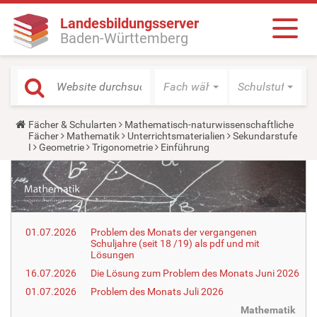
Landesbildungsserver
Baden-Württemberg
Fach wählen
Schulstufe wäh
Y
Fächer & Schularten
Mathematisch-naturwissenschaftliche
o
Fächer
Mathematik
Unterrichtsmaterialien
Sekundarstufe
u
I
Geometrie
Trigonometrie
Einführung
a
r
e
h
e
r
e
01.07.2026
Problem des Monats der vergangenen
:
Schuljahre (seit 18 /19) als pdf und mit
Lösungen
16.07.2026
Die Lösung zum Problem des Monats Juni 2026
01.07.2026
Problem des Monats Juli 2026
Mathematik