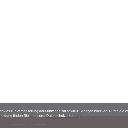
Cookies zur Verbesserung der Funktionalität sowie zu Analysezwecken. Durch die
meidung finden Sie in unserer
Datenschutzerklärung
.
Urheberrechtsinformationen