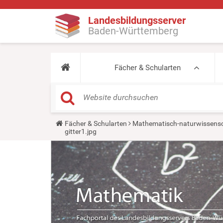
Landesbildungsserver
Baden-Württemberg
Fächer & Schularten
Y
Fächer & Schularten
Mathematisch-naturwissensc
o
gitter1.jpg
u
a
r
e
h
e
r
e
: