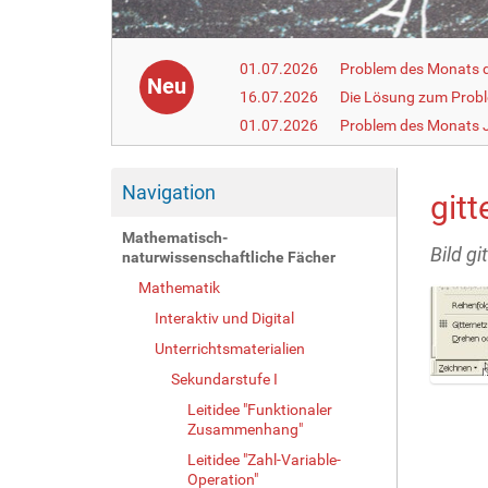
01.07.2026
Problem des Monats de
Neu
16.07.2026
Die Lösung zum Prob
01.07.2026
Problem des Monats J
Navigation
gitt
Mathematisch-
Bild gi
naturwissenschaftliche Fächer
Mathematik
Interaktiv und Digital
Unterrichtsmaterialien
Sekundarstufe I
Z
Leitidee "Funktionaler
e
Zusammenhang"
i
Leitidee "Zahl-Variable-
g
Operation"
e