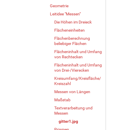
B
Geometrie
i
Leitidee "Messen"
l
d
Die Höhen im Dreieck
i
Flächeneinheiten
n
Flächenberechnung
v
beliebiger Flächen
o
l
Flächeninhalt und Umfang
l
von Rechtecken
e
Flächeninhalt und Umfang
r
von Drei-/Vierecken
G
Kreisumfang/Kreisfläche/
r
Kreiszahl
ö
ß
Messen von Längen
e
Maßstab
…
Textverarbeitung und
Messen
gitter1.jpg
Prismen