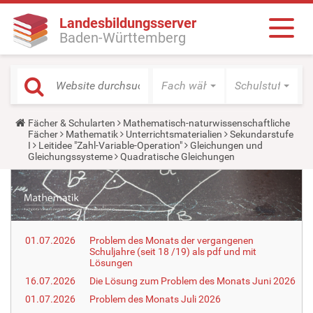
Landesbildungsserver
Baden-Württemberg
Fach wählen
Schulstufe wäh
Y
Fächer & Schularten
Mathematisch-naturwissenschaftliche
o
Fächer
Mathematik
Unterrichtsmaterialien
Sekundarstufe
u
I
Leitidee "Zahl-Variable-Operation"
Gleichungen und
a
Gleichungssysteme
Quadratische Gleichungen
r
e
h
e
r
e
:
01.07.2026
Problem des Monats der vergangenen
Schuljahre (seit 18 /19) als pdf und mit
Lösungen
16.07.2026
Die Lösung zum Problem des Monats Juni 2026
01.07.2026
Problem des Monats Juli 2026