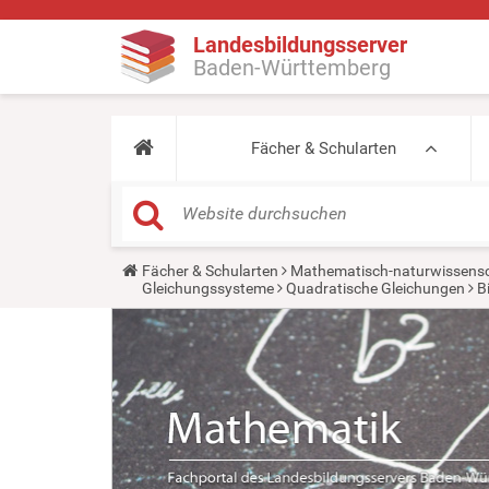
Landesbildungsserver
Baden-Württemberg
Fächer & Schularten
Y
Fächer & Schularten
Mathematisch-naturwissensc
o
Gleichungssysteme
Quadratische Gleichungen
B
u
a
r
e
h
e
r
e
: