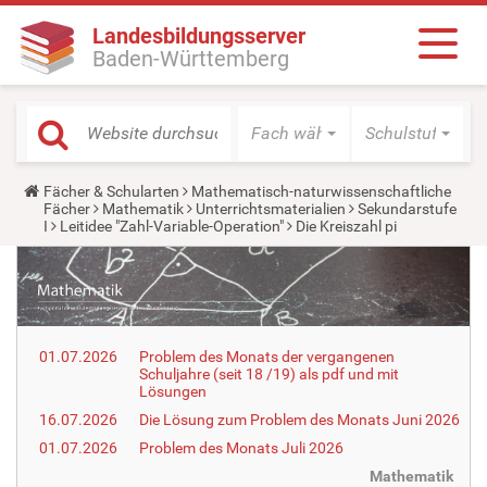
Landesbildungsserver
Baden-Württemberg
Fach wählen
Schulstufe wäh
Y
Fächer & Schularten
Mathematisch-naturwissenschaftliche
o
Fächer
Mathematik
Unterrichtsmaterialien
Sekundarstufe
u
I
Leitidee "Zahl-Variable-Operation"
Die Kreiszahl pi
a
r
e
h
e
r
e
01.07.2026
Problem des Monats der vergangenen
:
Schuljahre (seit 18 /19) als pdf und mit
Lösungen
16.07.2026
Die Lösung zum Problem des Monats Juni 2026
01.07.2026
Problem des Monats Juli 2026
Mathematik