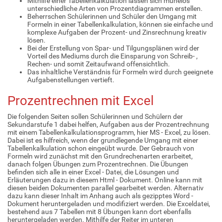
Mithilfe einer Tabellenkalkulation lassen sich mühelos
unterschiedliche Arten von Prozentdiagrammen erstellen.
Beherrschen Schülerinnen und Schüler den Umgang mit
Formeln in einer Tabellenkalkulation, können sie einfache und
komplexe Aufgaben der Prozent- und Zinsrechnung kreativ
lösen.
Bei der Erstellung von Spar- und Tilgungsplänen wird der
Vorteil des Mediums durch die Einsparung von Schreib- ,
Rechen- und somit Zeitaufwand offensichtlich.
Das inhaltliche Verständnis für Formeln wird durch geeignete
Aufgabenstellungen vertieft.
Prozentrechnen mit Excel
Die folgenden Seiten sollen Schülerinnen und Schülern der
Sekundarstufe 1 dabei helfen, Aufgaben aus der Prozentrechnung
mit einem Tabellenkalkulationsprogramm, hier MS - Excel, zu lösen.
Dabei ist es hilfreich, wenn der grundlegende Umgang mit einer
Tabellenkalkulation schon eingeübt wurde. Der Gebrauch von
Formeln wird zunächst mit den Grundrechenarten erarbeitet,
danach folgen Übungen zum Prozentrechnen. Die Übungen
befinden sich alle in einer Excel - Datei, die Lösungen und
Erläuterungen dazu in diesem Html - Dokument. Online kann mit
diesen beiden Dokumenten parallel gearbeitet werden. Alternativ
dazu kann dieser Inhalt im Anhang auch als gezipptes Word -
Dokument heruntergeladen und modifiziert werden. Die Exceldatei,
bestehend aus 7 Tabellen mit 8 Übungen kann dort ebenfalls
heruntergeladen werden. Mithilfe der Reiter im unteren