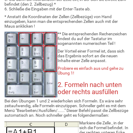
befindet (den 2. Zellbezug) *
6. Schließe die Eingaben mit der Enter-Taste ab.
* Anstatt die Koordinaten der Zellen (Zellbezüge) von Hand
einzugeben, kann man die entsprechenden Zellen auch mit der
Maus anklicken !
** Die entsprechenden Rechenzeichen
findest du auf der Tastatur im
sogenannten numerischen Teil !
Der Vorteil einer Formel ist, dass sich
das Ergebnis sofort an die neuen
Inhalte einer Zelle anpasst.
Probiere es einfach aus und gehe zu
Übung 1!
2. Formeln nach unten
oder rechts ausfüllen
Bei den Übungen 1 und 2 wiederholen sich Formeln. Es wäre sehr
zeitaufwendig, alle Formeln einzutippen. Schneller geht es mit dem
Menü "Bearbeiten/Ausfüllen/......" Dieser Befehl passt die Zellbezüge
automatisch an. Noch schneller geht es folgendermaßen:
Markiere die Zelle , in der
sich die Formel befindet. In
der rechten unteren Ecke