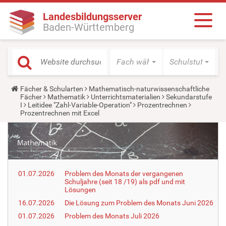
Landesbildungsserver
Baden-Württemberg
Fach wählen
Schulstufe wäh
Y
Fächer & Schularten
Mathematisch-naturwissenschaftliche
o
Fächer
Mathematik
Unterrichtsmaterialien
Sekundarstufe
u
I
Leitidee "Zahl-Variable-Operation"
Prozentrechnen
a
Prozentrechnen mit Excel
r
e
h
e
r
e
:
01.07.2026
Problem des Monats der vergangenen
Schuljahre (seit 18 /19) als pdf und mit
Lösungen
16.07.2026
Die Lösung zum Problem des Monats Juni 2026
01.07.2026
Problem des Monats Juli 2026