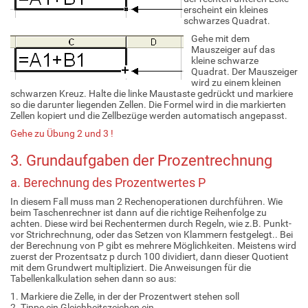
erscheint ein kleines
schwarzes Quadrat.
Gehe mit dem
Mauszeiger auf das
kleine schwarze
Quadrat. Der Mauszeiger
wird zu einem kleinen
schwarzen Kreuz. Halte die linke Maustaste gedrückt und markiere
so die darunter liegenden Zellen. Die Formel wird in die markierten
Zellen kopiert und die Zellbezüge werden automatisch angepasst.
Gehe zu Übung 2 und 3 !
3. Grundaufgaben der Prozentrechnung
a. Berechnung des Prozentwertes P
In diesem Fall muss man 2 Rechenoperationen durchführen. Wie
beim Taschenrechner ist dann auf die richtige Reihenfolge zu
achten. Diese wird bei Rechentermen durch Regeln, wie z.B. Punkt-
vor Strichrechnung, oder das Setzen von Klammern festgelegt.. Bei
der Berechnung von P gibt es mehrere Möglichkeiten. Meistens wird
zuerst der Prozentsatz p durch 100 dividiert, dann dieser Quotient
mit dem Grundwert multipliziert. Die Anweisungen für die
Tabellenkalkulation sehen dann so aus:
1. Markiere die Zelle, in der der Prozentwert stehen soll
2. Tippe ein Gleichheitszeichen ein