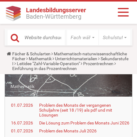
Landesbildungsserver
Baden-Württemberg
Fach wählen
Schulstufe wäh
Y
Fächer & Schularten
Mathematisch-naturwissenschaftliche
o
Fächer
Mathematik
Unterrichtsmaterialien
Sekundarstufe
u
I
Leitidee "Zahl-Variable-Operation"
Prozentrechnen
a
Einführung in das Prozentrechnen
r
e
h
e
r
e
:
01.07.2026
Problem des Monats der vergangenen
Schuljahre (seit 18 /19) als pdf und mit
Lösungen
16.07.2026
Die Lösung zum Problem des Monats Juni 2026
01.07.2026
Problem des Monats Juli 2026