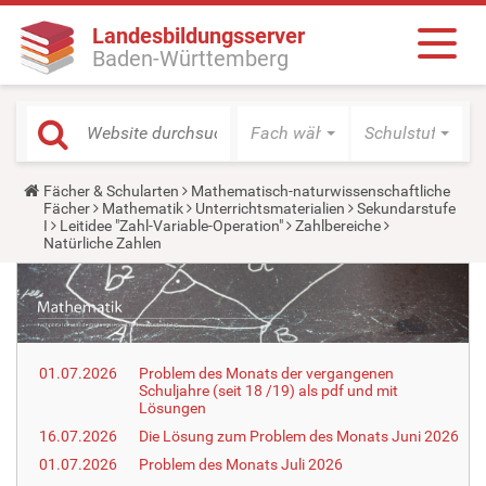
Landesbildungsserver
Baden-Württemberg
Fach wählen
Schulstufe wäh
Y
Fächer & Schularten
Mathematisch-naturwissenschaftliche
o
Fächer
Mathematik
Unterrichtsmaterialien
Sekundarstufe
u
I
Leitidee "Zahl-Variable-Operation"
Zahlbereiche
a
Natürliche Zahlen
r
e
h
e
r
e
:
01.07.2026
Problem des Monats der vergangenen
Schuljahre (seit 18 /19) als pdf und mit
Lösungen
16.07.2026
Die Lösung zum Problem des Monats Juni 2026
01.07.2026
Problem des Monats Juli 2026