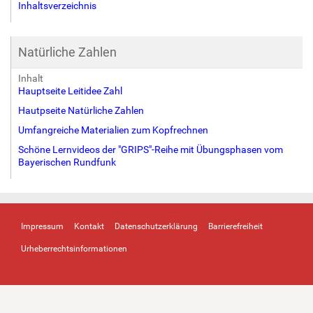
Inhaltsverzeichnis
Natürliche Zahlen
Inhalt
Hauptseite Leitidee Zahl
Hautpseite Natürliche Zahlen
Umfangreiche Materialien zum Kopfrechnen
Schöne Lernvideos der "GRIPS"-Reihe mit Übungsphasen vom
Bayerischen Rundfunk
Impressum
Kontakt
Datenschutzerklärung
Barrierefreiheit
Urheberrechtsinformationen