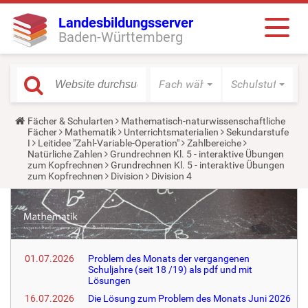
Landesbildungsserver
Baden-Württemberg
Fach wählen
Schulstufe wäh
Y
Fächer & Schularten
Mathematisch-naturwissenschaftliche
o
Fächer
Mathematik
Unterrichtsmaterialien
Sekundarstufe
u
I
Leitidee "Zahl-Variable-Operation"
Zahlbereiche
a
Natürliche Zahlen
Grundrechnen Kl. 5 - interaktive Übungen
r
zum Kopfrechnen
Grundrechnen Kl. 5 - interaktive Übungen
e
zum Kopfrechnen
Division
Division 4
h
e
r
e
:
01.07.2026
Problem des Monats der vergangenen
Schuljahre (seit 18 /19) als pdf und mit
Lösungen
16.07.2026
Die Lösung zum Problem des Monats Juni 2026