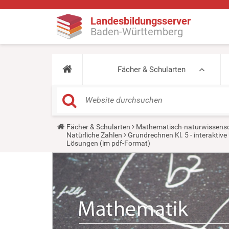
Landesbildungsserver
Baden-Württemberg
Fächer & Schularten
Y
Fächer & Schularten
Mathematisch-naturwissensc
o
Natürliche Zahlen
Grundrechnen Kl. 5 - interakti
u
Lösungen (im pdf-Format)
a
r
e
h
e
r
e
: