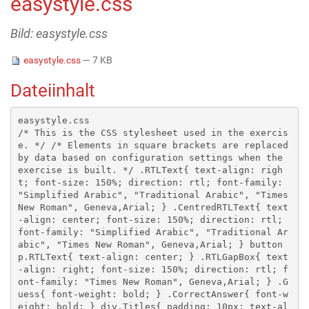
easystyle.css
Bild: easystyle.css
easystyle.css
— 7 KB
Dateiinhalt
easystyle.css

/* This is the CSS stylesheet used in the exercis
e. */ /* Elements in square brackets are replaced 
by data based on configuration settings when the 
exercise is built. */ .RTLText{ text-align: righ
t; font-size: 150%; direction: rtl; font-family: 
"Simplified Arabic", "Traditional Arabic", "Times 
New Roman", Geneva,Arial; } .CentredRTLText{ text
-align: center; font-size: 150%; direction: rtl; 
font-family: "Simplified Arabic", "Traditional Ar
abic", "Times New Roman", Geneva,Arial; } button 
p.RTLText{ text-align: center; } .RTLGapBox{ text
-align: right; font-size: 150%; direction: rtl; f
ont-family: "Times New Roman", Geneva,Arial; } .G
uess{ font-weight: bold; } .CorrectAnswer{ font-w
eight: bold; } div.Titles{ padding: 10px; text-al