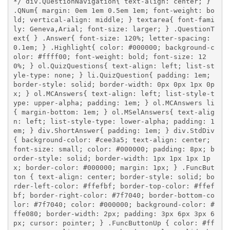
*/ div.QuestionNavigation{ text-align: center; } 
.QNum{ margin: 0em 1em 0.5em 1em; font-weight: bo
ld; vertical-align: middle; } textarea{ font-fami
ly: Geneva,Arial; font-size: larger; } .QuestionT
ext{ } .Answer{ font-size: 120%; letter-spacing: 
0.1em; } .Highlight{ color: #000000; background-c
olor: #ffff00; font-weight: bold; font-size: 12
0%; } ol.QuizQuestions{ text-align: left; list-st
yle-type: none; } li.QuizQuestion{ padding: 1em; 
border-style: solid; border-width: 0px 0px 1px 0p
x; } ol.MCAnswers{ text-align: left; list-style-t
ype: upper-alpha; padding: 1em; } ol.MCAnswers li
{ margin-bottom: 1em; } ol.MSelAnswers{ text-alig
n: left; list-style-type: lower-alpha; padding: 1
em; } div.ShortAnswer{ padding: 1em; } div.StdDiv
{ background-color: #cee3a5; text-align: center; 
font-size: small; color: #000000; padding: 8px; b
order-style: solid; border-width: 1px 1px 1px 1p
x; border-color: #000000; margin: 1px; } .FuncBut
ton { text-align: center; border-style: solid; bo
rder-left-color: #ffefbf; border-top-color: #ffef
bf; border-right-color: #7f7040; border-bottom-co
lor: #7f7040; color: #000000; background-color: #
ffe080; border-width: 2px; padding: 3px 6px 3px 6
px; cursor: pointer; } .FuncButtonUp { color: #ff