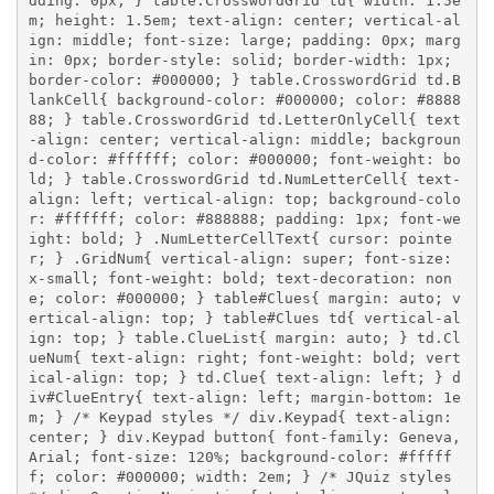
dding: 0px; } table.CrosswordGrid td{ width: 1.5e
m; height: 1.5em; text-align: center; vertical-al
ign: middle; font-size: large; padding: 0px; marg
in: 0px; border-style: solid; border-width: 1px; 
border-color: #000000; } table.CrosswordGrid td.B
lankCell{ background-color: #000000; color: #8888
88; } table.CrosswordGrid td.LetterOnlyCell{ text
-align: center; vertical-align: middle; backgroun
d-color: #ffffff; color: #000000; font-weight: bo
ld; } table.CrosswordGrid td.NumLetterCell{ text-
align: left; vertical-align: top; background-colo
r: #ffffff; color: #888888; padding: 1px; font-we
ight: bold; } .NumLetterCellText{ cursor: pointe
r; } .GridNum{ vertical-align: super; font-size: 
x-small; font-weight: bold; text-decoration: non
e; color: #000000; } table#Clues{ margin: auto; v
ertical-align: top; } table#Clues td{ vertical-al
ign: top; } table.ClueList{ margin: auto; } td.Cl
ueNum{ text-align: right; font-weight: bold; vert
ical-align: top; } td.Clue{ text-align: left; } d
iv#ClueEntry{ text-align: left; margin-bottom: 1e
m; } /* Keypad styles */ div.Keypad{ text-align: 
center; } div.Keypad button{ font-family: Geneva,
Arial; font-size: 120%; background-color: #fffff
f; color: #000000; width: 2em; } /* JQuiz styles 