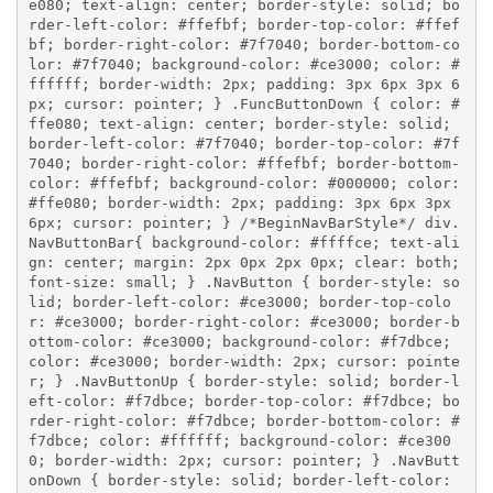
e080; text-align: center; border-style: solid; bo
rder-left-color: #ffefbf; border-top-color: #ffef
bf; border-right-color: #7f7040; border-bottom-co
lor: #7f7040; background-color: #ce3000; color: #
ffffff; border-width: 2px; padding: 3px 6px 3px 6
px; cursor: pointer; } .FuncButtonDown { color: #
ffe080; text-align: center; border-style: solid; 
border-left-color: #7f7040; border-top-color: #7f
7040; border-right-color: #ffefbf; border-bottom-
color: #ffefbf; background-color: #000000; color: 
#ffe080; border-width: 2px; padding: 3px 6px 3px 
6px; cursor: pointer; } /*BeginNavBarStyle*/ div.
NavButtonBar{ background-color: #ffffce; text-ali
gn: center; margin: 2px 0px 2px 0px; clear: both; 
font-size: small; } .NavButton { border-style: so
lid; border-left-color: #ce3000; border-top-colo
r: #ce3000; border-right-color: #ce3000; border-b
ottom-color: #ce3000; background-color: #f7dbce; 
color: #ce3000; border-width: 2px; cursor: pointe
r; } .NavButtonUp { border-style: solid; border-l
eft-color: #f7dbce; border-top-color: #f7dbce; bo
rder-right-color: #f7dbce; border-bottom-color: #
f7dbce; color: #ffffff; background-color: #ce300
0; border-width: 2px; cursor: pointer; } .NavButt
onDown { border-style: solid; border-left-color: 