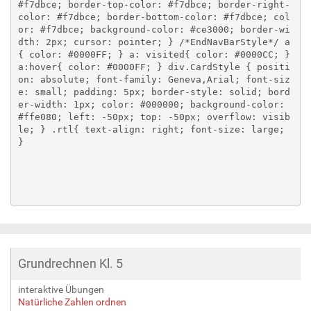
#f7dbce; border-top-color: #f7dbce; border-right-
color: #f7dbce; border-bottom-color: #f7dbce; col
or: #f7dbce; background-color: #ce3000; border-wi
dth: 2px; cursor: pointer; } /*EndNavBarStyle*/ a
{ color: #0000FF; } a: visited{ color: #0000CC; } 
a:hover{ color: #0000FF; } div.CardStyle { positi
on: absolute; font-family: Geneva,Arial; font-siz
e: small; padding: 5px; border-style: solid; bord
er-width: 1px; color: #000000; background-color: 
#ffe080; left: -50px; top: -50px; overflow: visib
le; } .rtl{ text-align: right; font-size: large; 
} 

Grundrechnen Kl. 5
interaktive Übungen
Natürliche Zahlen ordnen