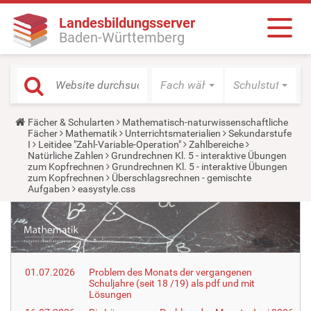
Landesbildungsserver
Baden-Württemberg
Fach wählen
Schulstufe wäh
Y
Fächer & Schularten
Mathematisch-naturwissenschaftliche
o
Fächer
Mathematik
Unterrichtsmaterialien
Sekundarstufe
u
I
Leitidee "Zahl-Variable-Operation"
Zahlbereiche
a
Natürliche Zahlen
Grundrechnen Kl. 5 - interaktive Übungen
r
zum Kopfrechnen
Grundrechnen Kl. 5 - interaktive Übungen
e
zum Kopfrechnen
Überschlagsrechnen - gemischte
h
Aufgaben
easystyle.css
e
r
e
:
01.07.2026
Problem des Monats der vergangenen
Schuljahre (seit 18 /19) als pdf und mit
Lösungen