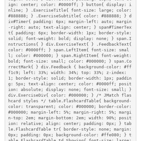
ign: center; color: #0000ff; } button{ display: i
nline; } .ExerciseTitle{ font-size: large; color: 
#888888; } .ExerciseSubtitle{ color: #888888; } d
iv#Timer{ padding: 6px; margin-left: auto; margin
-right: auto; text-align: center; } span#TimerTex
t{ padding: 6px; border-width: 1px; border-style: 
solid; font-weight: bold; display: none; } span.I
nstructions{ } div.ExerciseText{ } .FeedbackText{ 
color: #0000ff; } span.LeftItem{ font-size: smal
l; color: #000000; } span.RightItem{ font-weight: 
bold; font-size: small; color: #000000; } span.Co
rrectMark{ } div.Feedback { background-color: #ff
f1c9; left: 33%; width: 34%; top: 33%; z-index: 
1; border-style: solid; border-width: 1px; paddin
g: 5px; text-align: center; color: #0000ff; posit
ion: absolute; display: none; font-size: small; } 
div.ExerciseDiv{ color: #000000; } /* JMatch flas
hcard styles */ table.FlashcardTable{ background-
color: transparent; color: #000000; border-color: 
#000000; margin-left: 5%; margin-right: 5%; margi
n-top: 2em; margin-bottom: 2em; width: 90%; posit
ion: relative; align: center; padding: 0px; } tab
le.FlashcardTable tr{ border-style: none; margin: 
0px; padding: 0px; background-color: #ffe080; } t
able.FlashcardTable td.Showing{ font-size: large; 