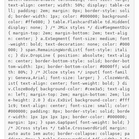
text-align: center; width: 50%; display: table-ce
ll; padding: 2em; margin: 0px; border-style: soli
d; border-width: 1px; color: #000000; background-
color: #ffe080; } table.FlashcardTable td.Hidden{ 
display: none; } /* JMix styles */ div#SegmentDiv
{ margin-top: 2em; margin-bottom: 2em; text-alig
n: center; } a.ExSegment{ font-size: medium; font
-weight: bold; text-decoration: none; color: #000
000; } span.RemainingWordList{ font-style: itali
c; } div.DropLine { position: absolute; text-alig
n: center; border-bottom-style: solid; border-bot
tom-width: 1px; border-bottom-color: #0000ff; wid
th: 80%; } /* JCloze styles */ input{ font-famil
y: Geneva,Arial; font-size: larger; } .ClozeWordL
ist{ text-align: center; font-weight: bold; } di
v.ClozeBody{ background-color: #cee3a5; text-alig
n: left; margin-top: 2em; margin-bottom: 2em; lin
e-height: 2.0 } div.ExDiv{ background-color: #fff
1c9; text-align: center; font-size: small; color: 
#000000; padding: 8px; border-style: solid; borde
r-width: 1px 1px 1px 1px; border-color: #000000; 
margin: 1px; } span.GapSpan{ font-weight: bold; } 
/* JCross styles */ table.CrosswordGrid{ margin: 
auto auto 1em auto; border-collapse: collapse; pa