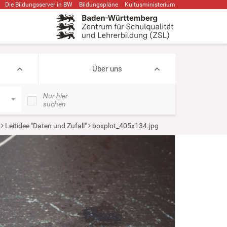
Die Bildungsserver in BW
Bildungspläne
Kultusministerium
Über uns
Nur hier
suchen
Leitidee "Daten und Zufall"
boxplot_405x134.jpg