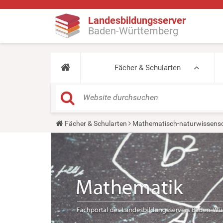
Landesbildungsserver
Baden-Württemberg
Fächer & Schularten
Y
Fächer & Schularten
Mathematisch-naturwissensc
o
u
a
r
e
h
e
r
e
: