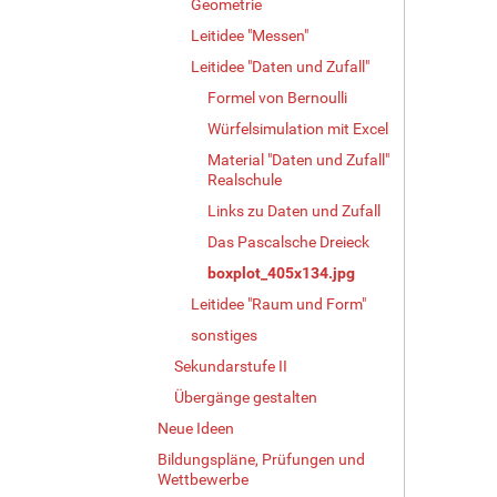
Geometrie
g
e
Leitidee "Messen"
B
Leitidee "Daten und Zufall"
i
Formel von Bernoulli
l
d
Würfelsimulation mit Excel
i
Material "Daten und Zufall"
n
Realschule
v
o
Links zu Daten und Zufall
l
Das Pascalsche Dreieck
l
boxplot_405x134.jpg
e
r
Leitidee "Raum und Form"
G
sonstiges
r
ö
Sekundarstufe II
ß
Übergänge gestalten
e
Neue Ideen
…
Bildungspläne, Prüfungen und
Wettbewerbe