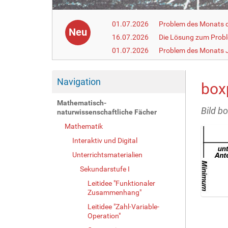
01.07.2026
Problem des Monats de
Neu
16.07.2026
Die Lösung zum Prob
01.07.2026
Problem des Monats J
Navigation
box
Mathematisch-
Bild b
naturwissenschaftliche Fächer
Mathematik
Interaktiv und Digital
Unterrichtsmaterialien
Sekundarstufe I
Leitidee "Funktionaler
Zusammenhang"
Z
Leitidee "Zahl-Variable-
e
Operation"
i