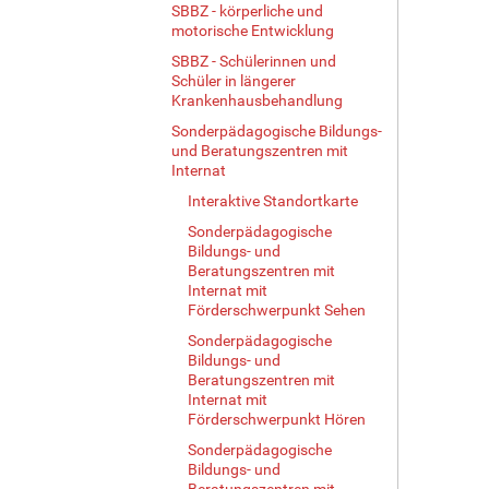
e
SBBZ - körperliche und
…
motorische Entwicklung
SBBZ - Schülerinnen und
Schüler in längerer
Krankenhausbehandlung
Sonderpädagogische Bildungs-
und Beratungszentren mit
Internat
Interaktive Standortkarte
Sonderpädagogische
Bildungs- und
Beratungszentren mit
Internat mit
Förderschwerpunkt Sehen
Sonderpädagogische
Bildungs- und
Beratungszentren mit
Internat mit
Förderschwerpunkt Hören
Sonderpädagogische
Bildungs- und
Beratungszentren mit