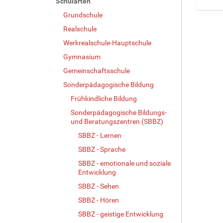
Schularten
Grundschule
Z
e
Realschule
i
Werkrealschule-Hauptschule
g
e
Gymnasium
B
Gemeinschaftsschule
i
Sonderpädagogische Bildung
l
d
Frühkindliche Bildung
i
Sonderpädagogische Bildungs-
n
und Beratungszentren (SBBZ)
v
o
SBBZ - Lernen
l
SBBZ - Sprache
l
SBBZ - emotionale und soziale
e
Entwicklung
r
G
SBBZ - Sehen
r
SBBZ - Hören
ö
SBBZ - geistige Entwicklung
ß