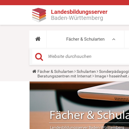
Landesbildungsserver
Baden-Württemberg
Fächer & Schularten
Y
Fächer & Schularten
Schularten
Sonderpädagogi
o
Beratungszentren mit Internat
Image
hsseinheit.
u
a
r
e
h
e
r
e
: