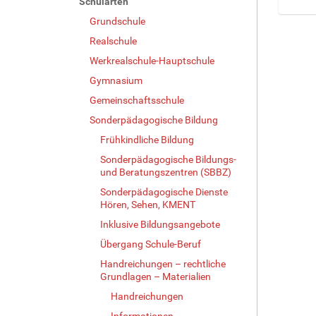
Schularten
Grundschule
Z
e
Realschule
i
Werkrealschule-Hauptschule
g
e
Gymnasium
B
Gemeinschaftsschule
i
Sonderpädagogische Bildung
l
d
Frühkindliche Bildung
i
Sonderpädagogische Bildungs-
n
und Beratungszentren (SBBZ)
v
o
Sonderpädagogische Dienste
Hören, Sehen, KMENT
l
l
Inklusive Bildungsangebote
e
Übergang Schule-Beruf
r
G
Handreichungen – rechtliche
r
Grundlagen – Materialien
ö
Handreichungen
ß
Informationen