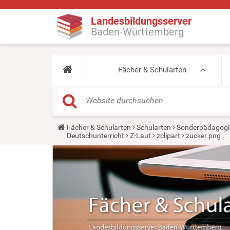
Landesbildungsserver
Baden-Württemberg
Fächer & Schularten
Y
Fächer & Schularten
Schularten
Sonderpädagogi
o
Deutschunterricht
Z-Laut
zclipart
zucker.png
u
a
r
e
h
e
r
e
: