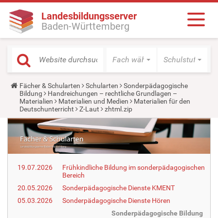
Landesbildungsserver
Baden-Württemberg
Fach wählen
Schulstufe wäh
Y
Fächer & Schularten
Schularten
Sonderpädagogische
o
Bildung
Handreichungen – rechtliche Grundlagen –
u
Materialien
Materialien und Medien
Materialien für den
a
Deutschunterricht
Z-Laut
zhtml.zip
r
e
h
e
r
e
:
19.07.2026
Frühkindliche Bildung im sonderpädagogischen
Bereich
20.05.2026
Sonderpädagogische Dienste KMENT
05.03.2026
Sonderpädagogische Dienste Hören
Sonderpädagogische Bildung