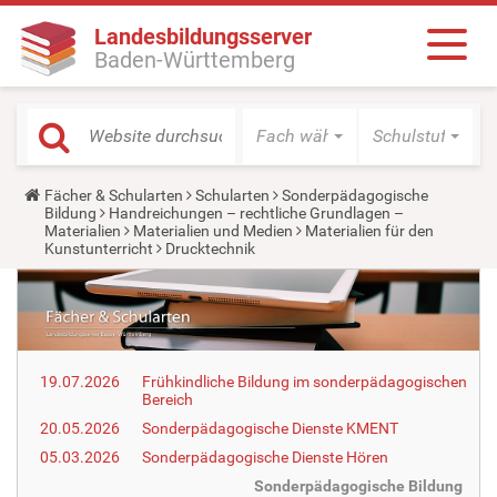
Landesbildungsserver
Baden-Württemberg
Fach wählen
Schulstufe wäh
Y
Fächer & Schularten
Schularten
Sonderpädagogische
o
Bildung
Handreichungen – rechtliche Grundlagen –
u
Materialien
Materialien und Medien
Materialien für den
a
Kunstunterricht
Drucktechnik
r
e
h
e
r
e
:
19.07.2026
Frühkindliche Bildung im sonderpädagogischen
Bereich
20.05.2026
Sonderpädagogische Dienste KMENT
05.03.2026
Sonderpädagogische Dienste Hören
Sonderpädagogische Bildung