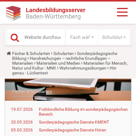
Landesbildungsserver
Baden-Württemberg
Fach wählen
Schulstufe wäh
Y
Fächer & Schularten
Schularten
Sonderpädagogische
o
Bildung
Handreichungen – rechtliche Grundlagen –
u
Materialien
Materialien und Medien
Materialien für Mensch,
a
Natur und Kultur - MNK
Wahrnehmungsübungen
Hör
r
genau - Lückentext
e
h
e
r
e
:
19.07.2026
Frühkindliche Bildung im sonderpädagogischen
Bereich
20.05.2026
Sonderpädagogische Dienste KMENT
05.03.2026
Sonderpädagogische Dienste Hören