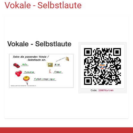
Vokale - Selbstlaute
Z
e
i