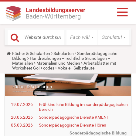
Landesbildungsserver
Baden-Württemberg
Fach wählen
Schulstufe wäh
Y
Fächer & Schularten
Schularten
Sonderpädagogische
o
Bildung
Handreichungen – rechtliche Grundlagen –
u
Materialien
Materialien und Medien
Arbeitsblätter mit
a
Worksheet Go!
codes
Vokale - Selbstlaute
r
e
h
e
r
e
:
19.07.2026
Frühkindliche Bildung im sonderpädagogischen
Bereich
20.05.2026
Sonderpädagogische Dienste KMENT
05.03.2026
Sonderpädagogische Dienste Hören
Sonderpädagogische Bildung