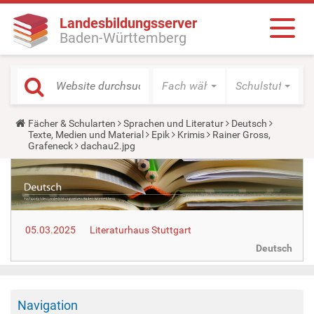
Landesbildungsserver
Baden-Württemberg
Fach wählen
Schulstufe wäh
Y
Fächer & Schularten
Sprachen und Literatur
Deutsch
o
Texte, Medien und Material
Epik
Krimis
Rainer Gross,
u
Grafeneck
dachau2.jpg
a
r
e
h
e
r
e
05.03.2025
Literaturhaus Stuttgart
:
Deutsch
Navigation