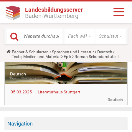
Landesbildungsserver
Baden-Württemberg
Fach wählen
Schulstufe wäh
Y
Fächer & Schularten
Sprachen und Literatur
Deutsch
o
Texte, Medien und Material
Epik
Roman Sekundarstufe II
u
a
r
e
h
e
r
05.03.2025
Literaturhaus Stuttgart
e
:
Deutsch
Navigation