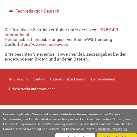
Fachredaktion Deutsch
Der Text dieser Seite ist verfügbar unter der Lizenz
CC BY 4.0
International
Herausgeber: Landesbildungsserver Baden-Württemberg
Quelle:
https://www.schule-bw.de
Bitte beachten Sie eventuell abweichende Lizenzangaben bei den
eingebundenen Bildern und anderen Dateien.
Impressum
Kontakt
Datenschutzerklärung
Barrierefreiheit
Urheberrechtsinformationen
Um einen optimalen Service auf unserer Website zu bieten, verwenden wir Cookies zur
Verbesserung der Funktionalität sowie zu Analysezwecken. Durch die weitere Nutzung des
Landesbildungsservers Baden-Württemberg erklären Sie sich damit einverstanden. Details zu
Cookies, ihrer Verwendung und Vermeidung finden Sie in unserer
Datenschutzerklärung
.