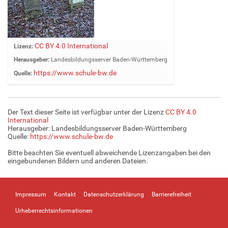
Z
CC BY 4.0 International
Lizenz:
e
Herausgeber:
Landesbildungsserver Baden-Württemberg
i
https://www.schule-bw.de
Quelle:
g
e
B
i
Der Text dieser Seite ist verfügbar unter der Lizenz
CC BY 4.0
l
International
d
Herausgeber: Landesbildungsserver Baden-Württemberg
Quelle:
https://www.schule-bw.de
i
n
Bitte beachten Sie eventuell abweichende Lizenzangaben bei den
v
eingebundenen Bildern und anderen Dateien.
o
l
l
Impressum
Kontakt
Datenschutzerklärung
Barrierefreiheit
e
r
Urheberrechtsinformationen
G