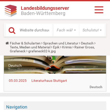
Landesbildungsserver
Baden-Württemberg
Fach wählen
Schulstufe wäh
Y
Fächer & Schularten
Sprachen und Literatur
Deutsch
o
Texte, Medien und Material
Epik
Krimis
Rainer Gross,
u
Grafeneck
grafeneck02-k.jpg
a
r
e
h
e
r
e
05.03.2025
Literaturhaus Stuttgart
:
Deutsch
Navigation