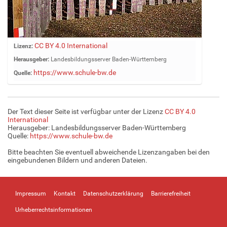
Z
CC BY 4.0 International
Lizenz:
e
Herausgeber:
Landesbildungsserver Baden-Württemberg
i
https://www.schule-bw.de
Quelle:
g
e
B
i
Der Text dieser Seite ist verfügbar unter der Lizenz
CC BY 4.0
l
International
d
Herausgeber: Landesbildungsserver Baden-Württemberg
Quelle:
https://www.schule-bw.de
i
n
Bitte beachten Sie eventuell abweichende Lizenzangaben bei den
v
eingebundenen Bildern und anderen Dateien.
o
l
l
Impressum
Kontakt
Datenschutzerklärung
Barrierefreiheit
e
r
Urheberrechtsinformationen
G