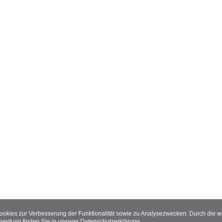
Cookies zur Verbesserung der Funktionalität sowie zu Analysezwecken. Durch die
meidung finden Sie in unserer
Datenschutzerklärung
.