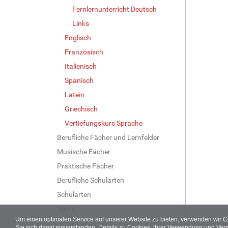
Fernlernunterricht Deutsch
Links
Englisch
Französisch
Italienisch
Spanisch
Latein
Griechisch
Vertiefungskurs Sprache
Berufliche Fächer und Lernfelder
Musische Fächer
Praktische Fächer
Berufliche Schularten
Schularten
Sport
Um einen optimalen Service auf unserer Website zu bieten, verwenden wir 
Sie sich damit einverstanden. Details zu Cookies, ihrer Verwendung und Ver