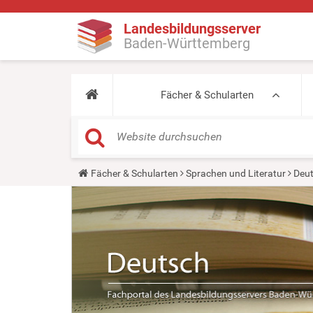
Landesbildungsserver
Baden-Württemberg
Fächer & Schularten
Y
Fächer & Schularten
Sprachen und Literatur
Deu
o
u
a
r
e
h
e
r
e
: