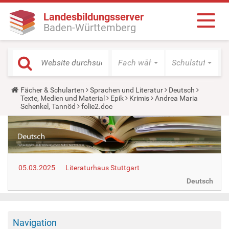
Landesbildungsserver
Baden-Württemberg
Fach wählen
Schulstufe wäh
Y
Fächer & Schularten
Sprachen und Literatur
Deutsch
o
Texte, Medien und Material
Epik
Krimis
Andrea Maria
u
Schenkel, Tannöd
folie2.doc
a
r
e
h
e
r
e
05.03.2025
Literaturhaus Stuttgart
:
Deutsch
Navigation