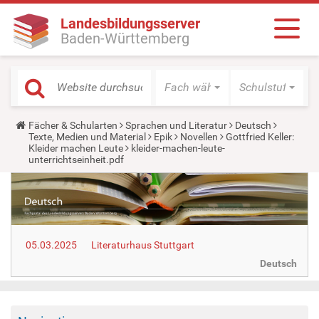
Landesbildungsserver
Baden-Württemberg
Fach wählen
Schulstufe wäh
Y
Fächer & Schularten
Sprachen und Literatur
Deutsch
o
Texte, Medien und Material
Epik
Novellen
Gottfried Keller:
u
Kleider machen Leute
kleider-machen-leute-
a
unterrichtseinheit.pdf
r
e
h
e
r
e
:
05.03.2025
Literaturhaus Stuttgart
Deutsch