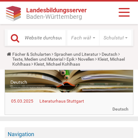
Landesbildungsserver
Baden-Württemberg
Fach wählen
Schulstufe wäh
Y
Fächer & Schularten
Sprachen und Literatur
Deutsch
o
Texte, Medien und Material
Epik
Novellen
Kleist, Michael
u
Kohlhaas
Kleist, Michael Kohlhaas
a
r
e
h
e
r
e
05.03.2025
Literaturhaus Stuttgart
:
Deutsch
Navigation