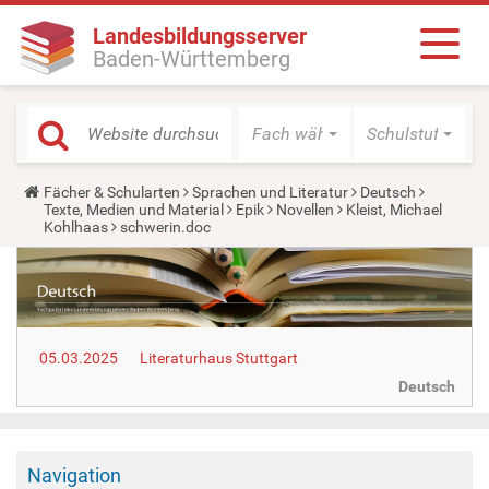
Landesbildungsserver
Baden-Württemberg
Fach wählen
Schulstufe wäh
Y
Fächer & Schularten
Sprachen und Literatur
Deutsch
o
Texte, Medien und Material
Epik
Novellen
Kleist, Michael
u
Kohlhaas
schwerin.doc
a
r
e
h
e
r
e
05.03.2025
Literaturhaus Stuttgart
:
Deutsch
Navigation