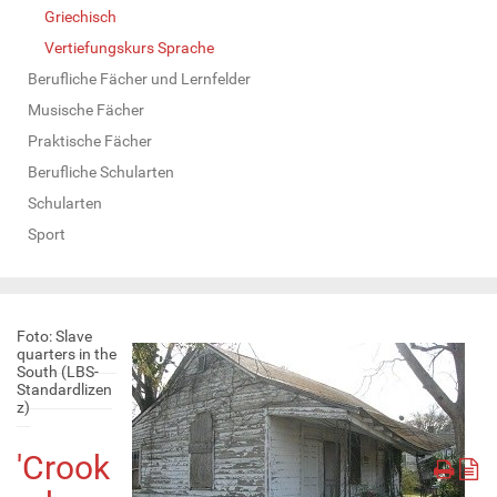
Griechisch
Vertiefungskurs Sprache
Berufliche Fächer und Lernfelder
Musische Fächer
Praktische Fächer
Berufliche Schularten
Schularten
Sport
Foto: Slave
quarters in the
South (LBS-
Standardlizen
z)
'Crook