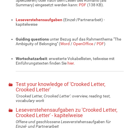
Spekulieren) oder nach dem Lesen des Romans (als
Summary) eingesetzt werden kann:
PDF
(138 KB).
Leseverstehensaufgaben
(Einzel-/Partnerarbeit) -
kapitelweise
Guiding questions
unter Bezug auf das Rahmenthema "The
Ambiguity of Belonging" (
Word
/
OpenOffice
/
PDF
)
Wortschatzarbeit
: erweiterte Vokabellisten, teilweise mit
Einführungstexten finden Sie
hier
.
Test your knowledge of 'Crooked Letter,
Crooked Letter'
'Crooked Letter, Crooked Letter': overview, reading test,
vocabulary work
Leseverstehensaufgaben zu 'Crooked Letter,
Crooked Letter' - kapitelweise
Offene und geschlossene Leseverstehensaufgaben für
Einzel- und Partnerarbeit