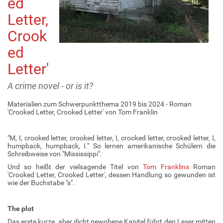
ed
Letter,
Crook
ed
Letter'
A crime novel - or is it?
Materialien zum Schwerpunktthema 2019 bis 2024 - Roman
'Crooked Letter, Crooked Letter' von Tom Franklin
"M, I, crooked letter, crooked letter, I, crooked letter, crooked letter, I,
humpback, humpback, I." So lernen amerikanische Schülern die
Schreibweise von "Mississippi".
Und so heißt der vielsagende Titel von
Tom Franklins
Roman
'Crooked Letter, Crooked Letter', dessen Handlung so gewunden ist
wie der Buchstabe "s".
The plot
Das erste kurze, aber dicht gewobene Kapitel führt den Leser mitten