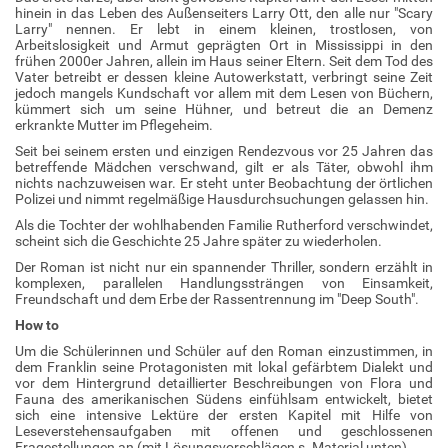
hinein in das Leben des Außenseiters Larry Ott, den alle nur "Scary
Larry" nennen. Er lebt in einem kleinen, trostlosen, von
Arbeitslosigkeit und Armut geprägten Ort in Mississippi in den
frühen 2000er Jahren, allein im Haus seiner Eltern. Seit dem Tod des
Vater betreibt er dessen kleine Autowerkstatt, verbringt seine Zeit
jedoch mangels Kundschaft vor allem mit dem Lesen von Büchern,
kümmert sich um seine Hühner, und betreut die an Demenz
erkrankte Mutter im Pflegeheim.
Seit bei seinem ersten und einzigen Rendezvous vor 25 Jahren das
betreffende Mädchen verschwand, gilt er als Täter, obwohl ihm
nichts nachzuweisen war. Er steht unter Beobachtung der örtlichen
Polizei und nimmt regelmäßige Hausdurchsuchungen gelassen hin.
Als die Tochter der wohlhabenden Familie Rutherford verschwindet,
scheint sich die Geschichte 25 Jahre später zu wiederholen.
Der Roman ist nicht nur ein spannender Thriller, sondern erzählt in
komplexen, parallelen Handlungssträngen von Einsamkeit,
Freundschaft und dem Erbe der Rassentrennung im "Deep South".
How to
Um die Schülerinnen und Schüler auf den Roman einzustimmen, in
dem Franklin seine Protagonisten mit lokal gefärbtem Dialekt und
vor dem Hintergrund detaillierter Beschreibungen von Flora und
Fauna des amerikanischen Südens einfühlsam entwickelt, bietet
sich eine intensive Lektüre der ersten Kapitel mit Hilfe von
Leseverstehensaufgaben mit offenen und geschlossenen
Fragestellungen an (mit Lösungsvorschlägen s. Material unten).