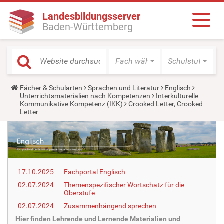
Landesbildungsserver
Baden-Württemberg
Fach wählen
Schulstufe wäh
Y
Fächer & Schularten
Sprachen und Literatur
Englisch
o
Unterrichtsmaterialien nach Kompetenzen
Interkulturelle
u
Kommunikative Kompetenz (IKK)
Crooked Letter, Crooked
a
Letter
r
e
h
e
r
e
:
17.10.2025
Fachportal Englisch
02.07.2024
Themenspezifischer Wortschatz für die
Oberstufe
02.07.2024
Zusammenhängend sprechen
Hier finden Lehrende und Lernende Materialien und