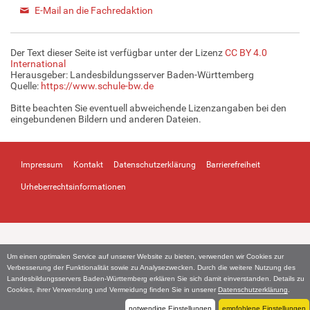
E-Mail an die Fachredaktion
Der Text dieser Seite ist verfügbar unter der Lizenz
CC BY 4.0
International
Herausgeber: Landesbildungsserver Baden-Württemberg
Quelle:
https://www.schule-bw.de
Bitte beachten Sie eventuell abweichende Lizenzangaben bei den
eingebundenen Bildern und anderen Dateien.
Impressum
Kontakt
Datenschutzerklärung
Barrierefreiheit
Urheberrechtsinformationen
Um einen optimalen Service auf unserer Website zu bieten, verwenden wir Cookies zur
Verbesserung der Funktionalität sowie zu Analysezwecken. Durch die weitere Nutzung des
Landesbildungsservers Baden-Württemberg erklären Sie sich damit einverstanden. Details zu
Cookies, ihrer Verwendung und Vermeidung finden Sie in unserer
Datenschutzerklärung
.
notwendige Einstellungen
empfohlene Einstellungen