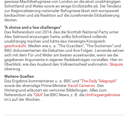
gewisse Machtbefugnisse von London an die einst unabhängigen
Schottland und Wales sowie an einige Großstädte ab. Die Tendenz
zur Regionalisierung nationaler Befugnisse lässt sich europaweit
beobachten und als Reaktion auf die zunehmende Globalisierung
deuten.
"A choice and a few challenges"
Das Referendum von 2014, das die Scottish National Party unter
Alex Salmond erzwungen hatte, sollte Schottland vollends
unabhängig machen und hätte das Vereinigte Königreich
geschwächt
. Medien wie u. a. "The Guardian", "The Scotsman" und
BBC dokumentierten die Debatten und ihre Folgen. Lernende setzen
sich mit dem Für und Wider am besten auseinander, wenn sie die
gegebenen Argumente in eigenen Redebeiträgen vorstellen. Hier im
Überblick, wie das Ausland den Volksentscheid wahrnahm.
Skepsis
überwog.
Weitere Quellen
Das Ergebnis kommentieren u. a. BBC und
"The Daily Telegraph"
sowie der ehemalige Prime Minister
David Cameron
. Den
Hintergrund erläutert ein vertonter Bilderbogen. Alles zum
Referendum als
"Q&A"
bei BBC News, z. B. die
Umfrageergebnisse
im Lauf der Wochen.