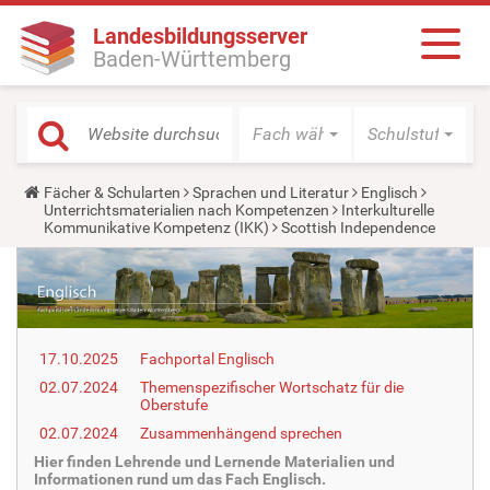
Landesbildungsserver
Baden-Württemberg
Fach wählen
Schulstufe wäh
Y
Fächer & Schularten
Sprachen und Literatur
Englisch
o
Unterrichtsmaterialien nach Kompetenzen
Interkulturelle
u
Kommunikative Kompetenz (IKK)
Scottish Independence
a
r
e
h
e
r
e
17.10.2025
Fachportal Englisch
:
02.07.2024
Themenspezifischer Wortschatz für die
Oberstufe
02.07.2024
Zusammenhängend sprechen
Hier finden Lehrende und Lernende Materialien und
Informationen rund um das Fach Englisch.